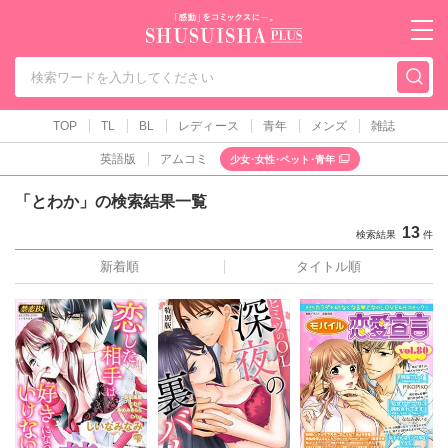
秋水社PLUS（テ
TOP
TL
BL
レディース
青年
メンズ
雑誌
英語版
アムコミ
少女･女性･ペット･青年
「とわか」の検索結果一覧
13
検索結果
件
新着順
タイトル順