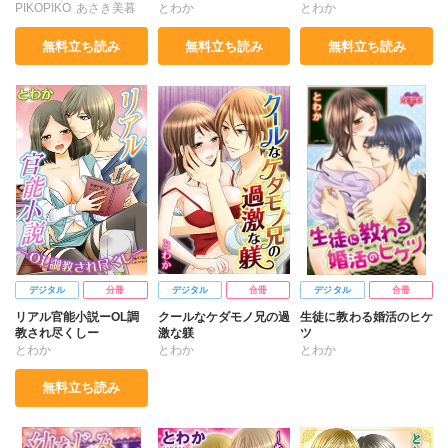
善～【合冊版】
善～
PIKOPIKO
あさき美暮
とわか
とわか
さとうまゆみ
とわか
無料立ち読み
無料立ち読み
無料立ち読み
ななみあいす
れおん
鮎川いゆ
宮越和草
渡辺くらこ
藤馬奈緒
デジタル
分冊
デジタル
合冊
デジタル
合冊
リアル官能小説ーOL調
クールなケダモノ兄の過
生徒に教わる婚活のヒケ
教され尽くしー
激な躾
ツ
とわか
とわか
とわか
無料立ち読み