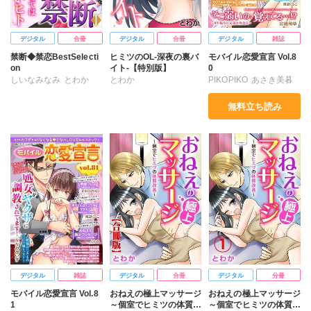
デジタル
合冊
デジタル
合冊
デジタル
雑誌
禁断◆禁恋BestSelecti
ヒミツのOL-深夜の裏バ
モバイル恋愛宣言 Vol.8
on
イト-【特別版】
0
しいなみなみ
とわか
とわか
PIKOPIKO
あさき美暮
伊吹美里
雫
Cruz
とわか
ななみあいす
無料立ち読み
ゆめみきらら
れおん
鮎川いゆ
宮越和草
渡辺くらこ
藤馬奈緒
福田りお
デジタル
雑誌
デジタル
合冊
デジタル
分冊
モバイル恋愛宣言 Vol.8
おねえの極上マッサージ
おねえの極上マッサージ
1
～個室でヒミツの体質改
～個室でヒミツの体質改