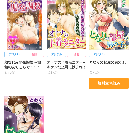
デジタル
合冊
デジタル
合冊
デジタル
幼なじみ開発調教 ～旅
オトナの下着モニター～
となりの部屋の男の子。
館のあちこちで・・・
キケンな上司に挟まれて
とわか
とわか
とわか
無料立ち読み