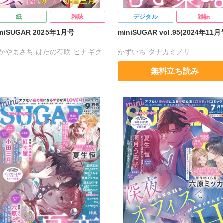
紙
雑誌
デジタル
雑誌
iniSUGAR 2025年1月号
miniSUGAR vol.95(2024年11月
かやまさち
はたの有咲
ヒナギク
かずいち
タナカミノリ
る
夏生恒
桐嶋ショウコ
なかやまさち
はたの有咲
ヒナギ
無料立ち読み
田三月
星脇リカ
清水沙斗子
びる
夏生恒
桐嶋ショウコ
月うる子
星野正美
さくら蒼
清水沙斗子
海月うる子
星野正美
る毒林檎
花室芽苳
六原ミッカ
さくら蒼
踊る毒林檎
花室芽苳
出ちゃこ
紅ケ屋
六原ミッカ
小出ちゃこ
紅ヶ屋