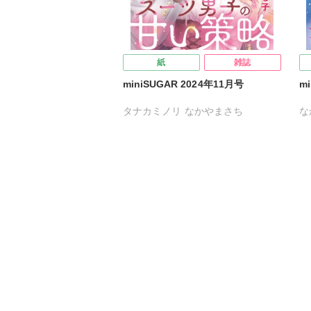
紙
雑誌
miniSUGAR 2024年11月号
m
タナカミノリ
なかやまさち
な
はたの有咲
ヒナギク
びる
夏生恒
び
桐嶋ショウコ
清水沙斗子
小
海月うる子
星野正美
さくら蒼
星
踊る毒林檎
花室芽苳
六原ミッカ
花
小出ちゃこ
紅ケ屋
紅