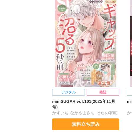
紅ヶ屋
紅
デジタル
雑誌
miniSUGAR vol.101(2025年11月
m
号)
かずいち
なかやまさち
はたの有咲
か
ヒナギク
びる
夏生恒
ヒ
無料立ち読み
桐嶋ショウコ
小田三月
清水沙斗子
桐