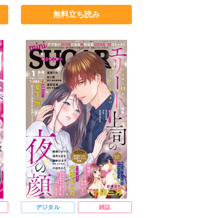
ク
ヒナギク
びる
夏生恒
無料立ち読み
桐嶋ショウコ
小田三月
清水沙斗子
海月うる子
星野正美
さくら蒼
こ
踊る毒林檎
花室芽苳
六原ミッカ
紅ヶ屋
デジタル
雑誌