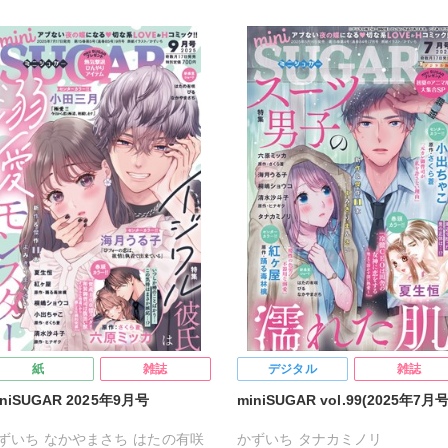
水沙斗子
海月うる子
さくら蒼
海月うる子
さくら蒼
踊る毒林檎
る毒林檎
六原ミッカ
小出ちゃこ
六原ミッカ
小出ちゃこ
紅ヶ屋
ヶ屋
紙
雑誌
デジタル
雑誌
iniSUGAR 2025年9月号
miniSUGAR vol.99(2025年7月号
ずいち
なかやまさち
はたの有咲
かずいち
タナカミノリ