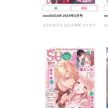
紙
雑誌
miniSUGAR 2025年3月号
m
なかやまさち
はたの有咲
ヒナギク
な
びる
夏生恒
桐嶋ショウコ
び
小田三月
星脇リカ
清水沙斗子
小
海月うる子
星野正美
さくら蒼
海
踊る毒林檎
花室芽苳
六原ミッカ
踊
紅ケ屋
小