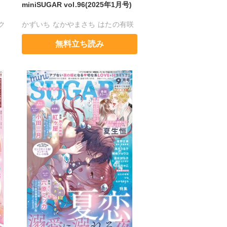
miniSUGAR vol.96(2025年1月号)
ク
かずいち
なかやまさち
はたの有咲
ヒナギク
びる
夏生恒
無料立ち読み
桐嶋ショウコ
小田三月
星脇リカ
清水沙斗子
海月うる子
星野正美
さくら蒼
踊る毒林檎
花室芽苳
六原ミッカ
小出ちゃこ
紅ヶ屋