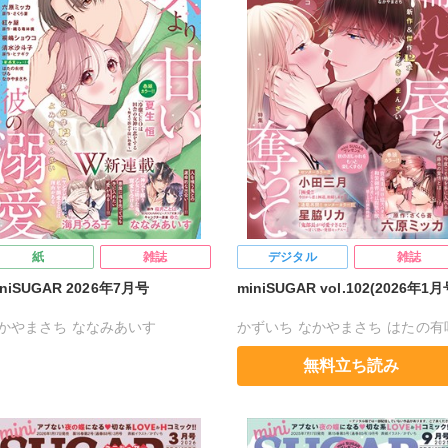
紙
雑誌
デジタル
雑誌
iniSUGAR 2026年7月号
miniSUGAR vol.102(2026年1月
かやまさち
ななみあいす
かずいち
なかやまさち
はたの有
たの有咲
ヒナギク
びる
夏生恒
ヒナギク
びる
夏生恒
無料立ち読み
嶋ショウコ
九条タカオミ
桐嶋ショウコ
小田三月
星脇リカ
田三月
清水沙斗子
海月うる子
清水沙斗子
海月うる子
さくら蒼
くら蒼
踊る毒林檎
六原ミッカ
踊る毒林檎
六原ミッカ
小出ちゃ