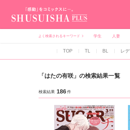
秋水社PLUS（テ
学生
人妻
よく検索されるキーワード
TOP
TL
BL
レデ
「はたの有咲」の検索結果一覧
186
検索結果
件