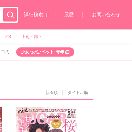
詳細検索
履歴
お問い合わせ
ドS
上司・部下
ムコミ
少女･女性･ペット･青年
新着順
タイトル順