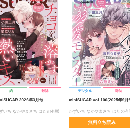
ヶ屋
桜月ことは
紅ヶ屋
紙
雑誌
デジタル
雑誌
iniSUGAR 2026年3月号
miniSUGAR vol.100(2025年9月
ずいち
なかやまさち
はたの有咲
かずいち
なかやまさち
はたの有
ナギク
びる
夏生恒
ヒナギク
びる
夏生恒
無料立ち読み
嶋ショウコ
小田三月
星脇リカ
桐嶋ショウコ
小田三月
清水沙斗