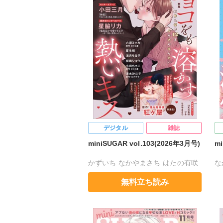
デジタル
雑誌
miniSUGAR vol.103(2026年3月号)
m
かずいち
なかやまさち
はたの有咲
な
ヒナギク
びる
夏生恒
は
無料立ち読み
桐嶋ショウコ
小田三月
星脇リカ
桐
清水沙斗子
海月うる子
さくら蒼
小
踊る毒林檎
六原ミッカ
小出ちゃこ
さ