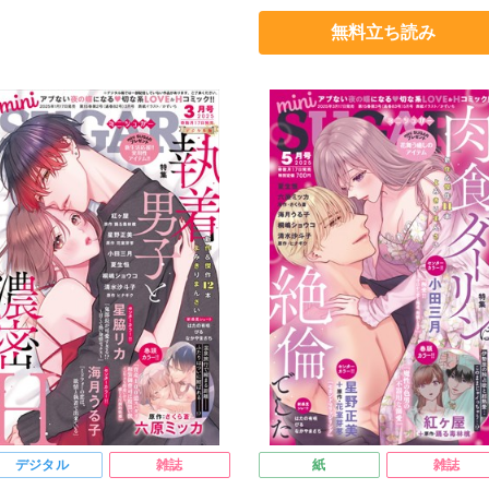
ナギク
びる
夏生恒
なかやまさち
はたの有咲
ヒナギ
無料立ち読み
嶋ショウコ
小田三月
清水沙斗子
びる
夏生恒
桐嶋ショウコ
月うる子
さくら蒼
踊る毒林檎
清水沙斗子
海月うる子
さくら蒼
原ミッカ
小出ちゃこ
紅ヶ屋
踊る毒林檎
六原ミッカ
小出ちゃ
紅ヶ屋
デジタル
雑誌
紙
雑誌