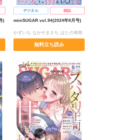
デジタル
雑誌
号)
miniSUGAR vol.94(2024年9月号)
かずいち
なかやまさち
はたの有咲
ク
ヒナギク
びる
夏生恒
無料立ち読み
桐嶋ショウコ
小田三月
清水沙斗子
海月うる子
星野正美
さくら蒼
踊る毒林檎
花室芽苳
六原ミッカ
小出ちゃこ
紅ヶ屋