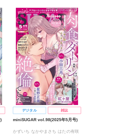
清水沙斗子
海月うる子
さくら蒼
踊る毒林檎
六原ミッカ
小出ちゃこ
紅ヶ屋
デジタル
雑誌
)
miniSUGAR vol.98(2025年5月号)
かずいち
なかやまさち
はたの有咲