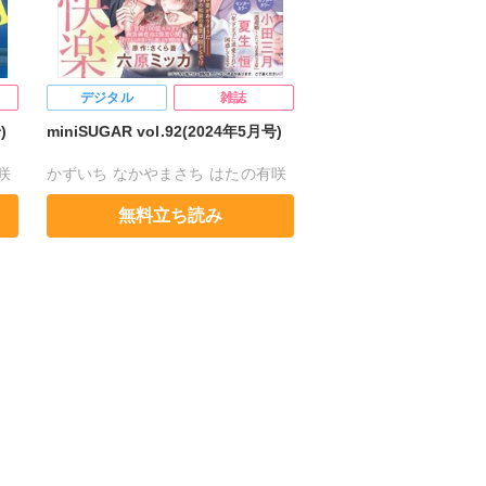
デジタル
雑誌
)
miniSUGAR vol.92(2024年5月号)
咲
かずいち
なかやまさち
はたの有咲
ヒナギク
びる
夏生恒
無料立ち読み
子
桐嶋ショウコ
小田三月
清水沙斗子
星野正美
さくら蒼
花室芽苳
六原ミッカ
小出ちゃこ