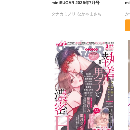
miniSUGAR 2025年7月号
mi
タナカミノリ
なかやまさち
か
はたの有咲
ヒナギク
びる
夏生恒
ヒ
桐嶋ショウコ
清水沙斗子
桐
海月うる子
さくら蒼
踊る毒林檎
清
六原ミッカ
小出ちゃこ
紅ヶ屋
さ
六