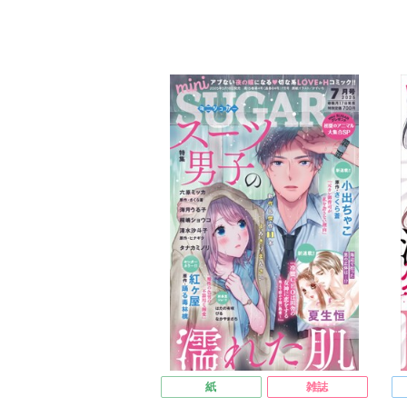
ヒナギク
びる
夏生恒
ヒ
桐嶋ショウコ
小田三月
清水沙斗子
桐
海月うる子
さくら蒼
踊る毒林檎
海
六原ミッカ
小出ちゃこ
紅ヶ屋
六
紙
雑誌