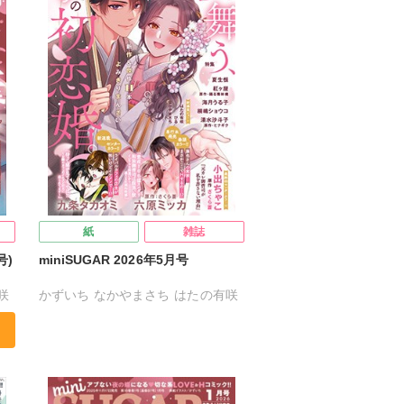
紙
雑誌
号)
miniSUGAR 2026年5月号
咲
かずいち
なかやまさち
はたの有咲
ヒナギク
びる
夏生恒
桐嶋ショウコ
九条タカオミ
清水沙斗子
海月うる子
さくら蒼
こ
踊る毒林檎
六原ミッカ
小出ちゃこ