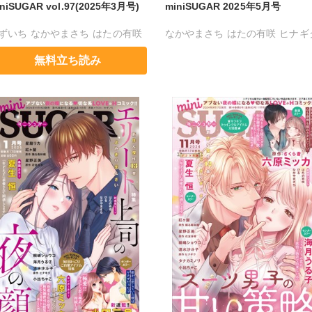
niSUGAR vol.97(2025年3月号)
miniSUGAR 2025年5月号
ずいち
なかやまさち
はたの有咲
なかやまさち
はたの有咲
ヒナギ
ナギク
びる
夏生恒
びる
夏生恒
桐嶋ショウコ
無料立ち読み
嶋ショウコ
小田三月
星脇リカ
小田三月
清水沙斗子
海月うる子
水沙斗子
海月うる子
星野正美
星野正美
さくら蒼
踊る毒林檎
くら蒼
踊る毒林檎
花室芽苳
花室芽苳
六原ミッカ
紅ヶ屋
原ミッカ
紅ヶ屋