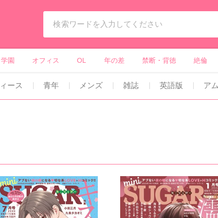
ィーンズラブ・ボーイズラブ等）
学園
オフィス
OL
年の差
禁断・背徳
絶倫
ィース
青年
メンズ
雑誌
英語版
ア