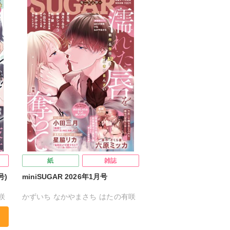
紅ヶ屋
紙
雑誌
号)
miniSUGAR 2026年1月号
咲
かずいち
なかやまさち
はたの有咲
ヒナギク
びる
夏生恒
子
桐嶋ショウコ
小田三月
星脇リカ