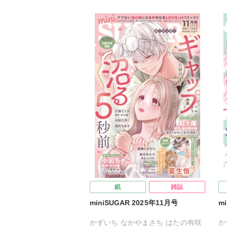
海月うる子
さくら蒼
踊る毒林檎
清
六原ミッカ
小出ちゃこ
紅ヶ屋
踊
紅
紙
雑誌
miniSUGAR 2025年11月号
m
かずいち
なかやまさち
はたの有咲
か