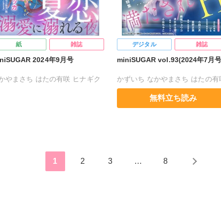
紙
雑誌
デジタル
雑誌
iniSUGAR 2024年9月号
miniSUGAR vol.93(2024年7月号
かやまさち
はたの有咲
ヒナギク
かずいち
なかやまさち
はたの有
る
夏生恒
桐嶋ショウコ
ヒナギク
びる
夏生恒
無料立ち読み
田三月
清水沙斗子
海月うる子
桐嶋ショウコ
小田三月
清水沙斗
野正美
さくら蒼
踊る毒林檎
海月うる子
星野正美
さくら蒼
室芽苳
六原ミッカ
小出ちゃこ
花室芽苳
六原ミッカ
小出ちゃこ
ケ屋
1
2
3
7
8