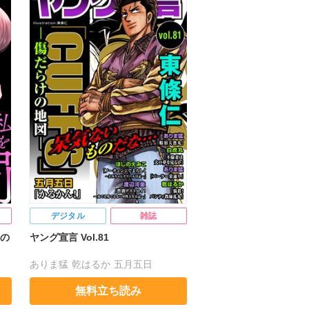
デジタル
雑誌
の
ヤング宣言 Vol.81
ありま猛
乾はるか
五月五日
渡辺河童
東條仁
白虎丸
無料立ち読み
ほしのえみこ