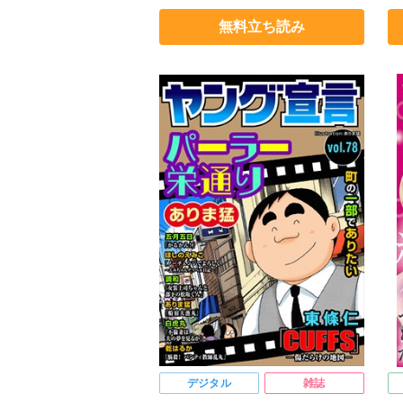
ヒナギク
びる
夏生恒
渡
無料立ち読み
桐嶋ショウコ
小田三月
清水沙斗子
ほ
海月うる子
星野正美
さくら蒼
踊る毒林檎
花室芽苳
六原ミッカ
紅ヶ屋
デジタル
雑誌