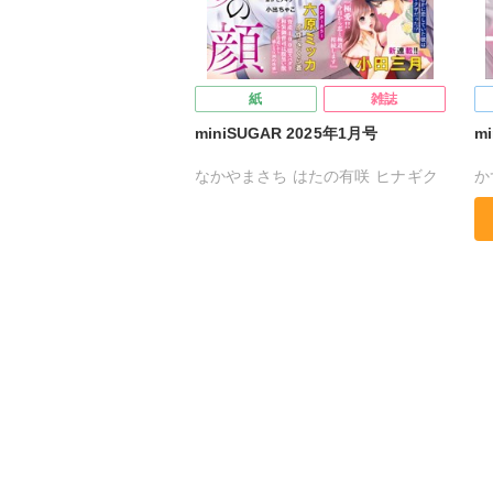
紙
雑誌
miniSUGAR 2025年1月号
mi
なかやまさち
はたの有咲
ヒナギク
か
びる
夏生恒
桐嶋ショウコ
な
小田三月
星脇リカ
清水沙斗子
び
海月うる子
星野正美
さくら蒼
清
踊る毒林檎
花室芽苳
六原ミッカ
さ
小出ちゃこ
紅ケ屋
六