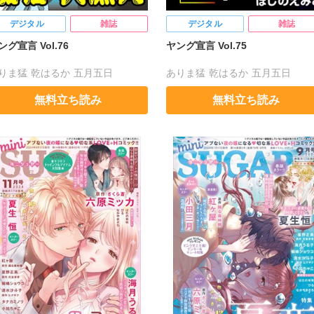
デジタル
雑誌
デジタル
雑誌
ング宣言 Vol.76
ヤング宣言 Vol.75
りま猛
乾はるか
五月五日
ありま猛
乾はるか
五月五日
條仁
白虎丸
調和
ほしのえみこ
東條仁
白虎丸
調和
ほしのえみ
無料立ち読み
無料立ち読み