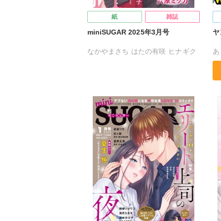
紙
雑誌
miniSUGAR 2025年3月号
ヤ
なかやまさち
はたの有咲
ヒナギク
あ
びる
夏生恒
桐嶋ショウコ
東
小田三月
星脇リカ
清水沙斗子
海月うる子
星野正美
さくら蒼
踊る毒林檎
花室芽苳
六原ミッカ
紅ケ屋