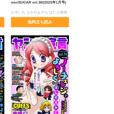
miniSUGAR vol.96(2025年1月号)
かずいち
なかやまさち
はたの有咲
こ
ヒナギク
びる
夏生恒
無料立ち読み
桐嶋ショウコ
小田三月
星脇リカ
清水沙斗子
海月うる子
星野正美
さくら蒼
踊る毒林檎
花室芽苳
六原ミッカ
小出ちゃこ
紅ヶ屋