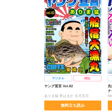
六原ミッカ
春時雨よわ
芳乃カオル
伊藤悶
デジタル
雑誌
ヤング宣言 Vol.82
先
ナ
ありま猛
乾はるか
五月五日
MA
渡辺河童
東條仁
白虎丸
嬉
無料立ち読み
ほしのえみこ
山