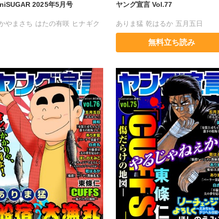
iniSUGAR 2025年5月号
ヤング宣言 Vol.77
かやまさち
はたの有咲
ヒナギク
ありま猛
乾はるか
五月五日
る
夏生恒
桐嶋ショウコ
東條仁
白虎丸
調和
ほしのえみ
無料立ち読み
田三月
清水沙斗子
海月うる子
野正美
さくら蒼
踊る毒林檎
室芽苳
六原ミッカ
紅ヶ屋