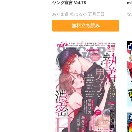
ヤング宣言 Vol.78
m
ありま猛
乾はるか
五月五日
な
東條仁
白虎丸
調和
ほしのえみこ
び
無料立ち読み
小
星
花