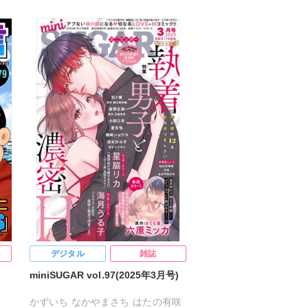
デジタル
雑誌
miniSUGAR vol.97(2025年3月号)
かずいち
なかやまさち
はたの有咲