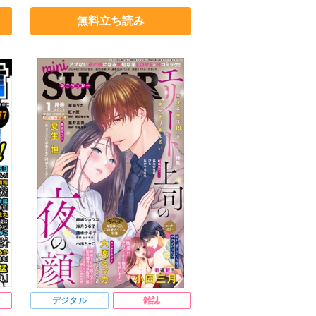
ヒナギク
びる
夏生恒
無料立ち読み
桐嶋ショウコ
小田三月
星脇リカ
清水沙斗子
海月うる子
星野正美
さくら蒼
踊る毒林檎
花室芽苳
六原ミッカ
紅ヶ屋
デジタル
雑誌