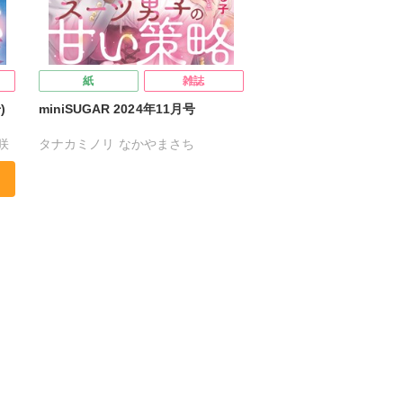
紙
雑誌
)
miniSUGAR 2024年11月号
咲
タナカミノリ
なかやまさち
はたの有咲
ヒナギク
びる
夏生恒
子
桐嶋ショウコ
清水沙斗子
海月うる子
星野正美
さくら蒼
踊る毒林檎
花室芽苳
六原ミッカ
小出ちゃこ
紅ケ屋