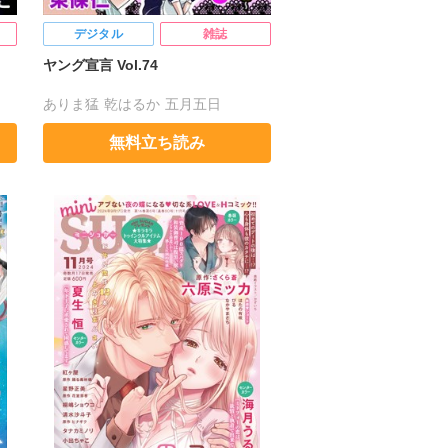
デジタル
雑誌
ヤング宣言 Vol.74
ありま猛
乾はるか
五月五日
こ
東條仁
白虎丸
調和
ほしのえみこ
無料立ち読み