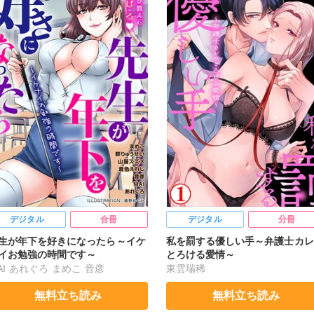
デジタル
合冊
デジタル
分冊
生が年下を好きになったら～イケ
私を罰する優しい手～弁護士カレ
イお勉強の時間です～
とろける愛情～
I
あれぐろ
まめこ
音彦
東雲瑞稀
野めぐみ
群りゅうせい
無料立ち読み
無料立ち読み
猫スズメ
蒼色えれじ