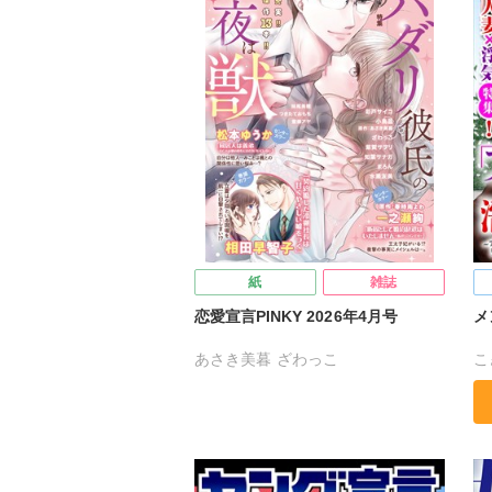
紙
雑誌
恋愛宣言PINKY 2026年4月号
メ
あさき美暮
ざわっこ
こ
つきたておもち
まろん
一之瀬絢
ま
彩戸サイコ
紫賀サヲリ
小鳥晶
松
松本ゆうか
水瀬友美
相田早智子
北
知葉サナガ
妹尾美穂
蜜蜂アヤ