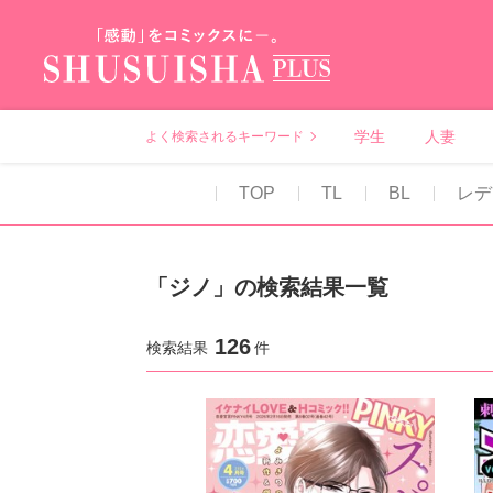
秋水社PLUS（テ
学生
人妻
よく検索されるキーワード
TOP
TL
BL
レデ
「ジノ」の検索結果一覧
126
検索結果
件