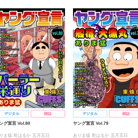
デジタル
雑誌
デジタル
雑誌
ング宣言 Vol.80
ヤング宣言 Vol.79
りま猛
乾はるか
五月五日
ありま猛
乾はるか
五月五日