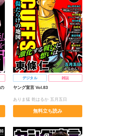
デジタル
雑誌
の
ヤング宣言 Vol.83
ありま猛
乾はるか
五月五日
渡辺河童
東條仁
白虎丸
無料立ち読み
ほしのえみこ