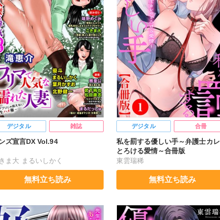
デジタル
雑誌
デジタル
合冊
ンズ宣言DX Vol.94
私を罰する優しい手～弁護士カレ
とろける愛情～合冊版
きま大
まるいしかく
東雲瑞稀
るだっしゅ
雅亜公
嬉野めぐみ
無料立ち読み
無料立ち読み
田康志
滝恵介
武下純也
野健一
優斗
葉月かずお