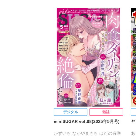
デジタル
雑誌
miniSUGAR vol.98(2025年5月号)
ヤ
かずいち
なかやまさち
はたの有咲
あ