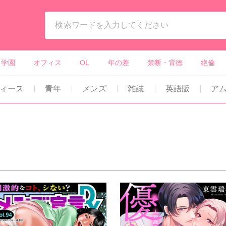
ィーンズラブ・ボーイズラブ等）
学園
オフィス
OL
年の差
禁断・背徳
絶倫
ィース
青年
メンズ
雑誌
英語版
ア