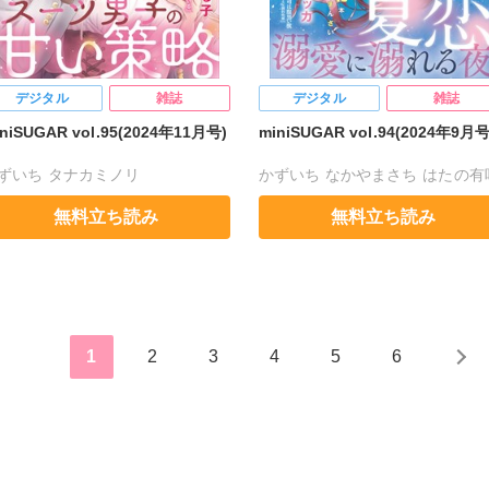
デジタル
雑誌
デジタル
雑誌
niSUGAR vol.95(2024年11月号)
miniSUGAR vol.94(2024年9月号
ずいち
タナカミノリ
かずいち
なかやまさち
はたの有
かやまさち
はたの有咲
ヒナギク
ヒナギク
びる
夏生恒
無料立ち読み
無料立ち読み
る
夏生恒
桐嶋ショウコ
桐嶋ショウコ
小田三月
清水沙斗
水沙斗子
海月うる子
星野正美
海月うる子
星野正美
さくら蒼
くら蒼
踊る毒林檎
花室芽苳
踊る毒林檎
花室芽苳
六原ミッカ
原ミッカ
小出ちゃこ
紅ヶ屋
小出ちゃこ
紅ヶ屋
1
2
3
4
5
6