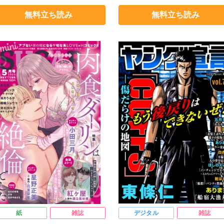
辺河童
東條仁
白虎丸
渡辺河童
東條仁
白虎丸
無料立ち読み
無料立ち読み
しのえみこ
ほしのえみこ
紙
雑誌
デジタル
雑誌