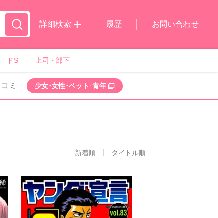
詳細検索
履歴
お問い合わせ
ドS
上司・部下
ムコミ
少女･女性･ペット･青年
新着順
タイトル順