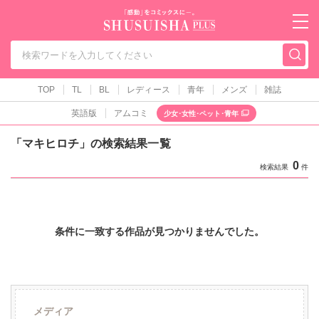
秋水社PLUS（テ
TOP
TL
BL
レディース
青年
メンズ
雑誌
英語版
アムコミ
少女･女性･ペット･青年
「マキヒロチ」の検索結果一覧
0
検索結果
件
条件に一致する作品が見つかりませんでした。
メディア