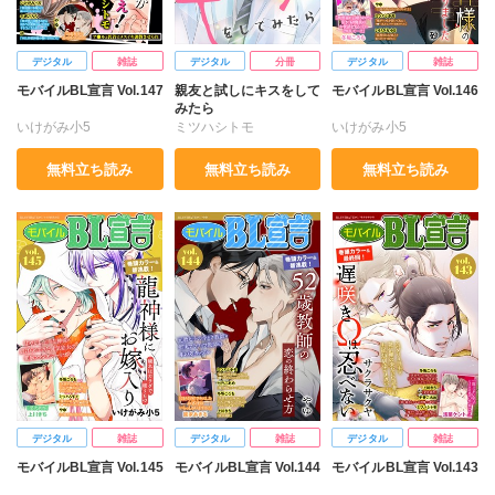
デジタル
雑誌
デジタル
分冊
デジタル
雑誌
モバイルBL宣言 Vol.147
親友と試しにキスをして
モバイルBL宣言 Vol.146
みたら
いけがみ小5
ミツハシトモ
いけがみ小5
ミツハシトモ
やゆ
砂
ミツハシトモ
やゆ
砂
無料立ち読み
無料立ち読み
無料立ち読み
冬坂ころも
冬坂ころも
デジタル
雑誌
デジタル
雑誌
デジタル
雑誌
モバイルBL宣言 Vol.145
モバイルBL宣言 Vol.144
モバイルBL宣言 Vol.143