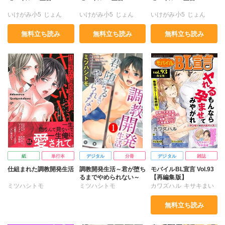
いけがみ小5
じょん
いけがみ小5
じょん
いけがみ小5
じょん
ぽち子
ミツハシトモ
ぽち子
ミツハシトモ
ぽち子
ミツハシトモ
無料立ち読み
無料立ち読み
無料立ち読み
みなもとまり
小鳥晶
みなもとまり
りーるー
みなもとまり
りーるー
冬坂ころも
小鳥晶
小鳥晶
紙
単行本
デジタル
分冊
デジタル
雑誌
仕組まれた調教開発生活
調教開発生活～君が堕ち
モバイルBL宣言 Vol.93
るまでやめられない～
【再編集版】
ミツハシトモ
ミツハシトモ
カワズハル
キサキまい
ミツハシトモ
無料立ち読み
やさき衣真
今井真椎
砂