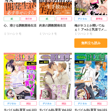
紙
単行本
紙
単行本
デジタル
豪華版
心、溶ける調教開発生活
約束の調教開発生活
俺がネコとか聞いてね
ぇ！ ア●ルと乳首でメス
イキ調教させられ【豪華
ミツハシトモ
ミツハシトモ
ミツハシトモ
版】
無料立ち読み
デジタル
雑誌
デジタル
雑誌
デジタル
雑誌
モバイルBL宣言 vol.103
モバイルBL宣言 Vol.102
モバイルBL宣言 Vol.101