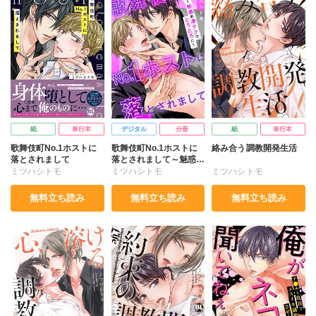
紙
単行本
デジタル
分冊
紙
単行本
歌舞伎町No.1ホストに
歌舞伎町No.1ホストに
絡み合う調教開発生活
落とされまして
落とされまして～魅惑の
凄テクでとろとろに～
ミツハシトモ
ミツハシトモ
ミツハシトモ
無料立ち読み
無料立ち読み
無料立ち読み