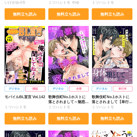
いけがみ小5
ミツハシトモ
やゆ
ミツハシトモ
ミツハシトモ
やゆ
七升こあめ
上川きち
七升こあめ
上川きち
無料立ち読み
無料立ち読み
無料立ち読み
上川きち
冬坂ころも
冬坂ころも
園家あきる
浅葉ケント
冬坂ころも
サクラサクヤ
デジタル
雑誌
デジタル
合冊
デジタル
単行本
モバイルBL宣言 Vol.142
歌舞伎町No.1ホストに
歌舞伎町No.1ホストに
落とされまして～魅惑の
落とされまして【単行本
凄テクでとろとろに～
版】【電子限定特典付
ミツハシトモ
ミツハシトモ
ミツハシトモ
【合冊版】
き】
七升こあめ
上川きち
無料立ち読み
無料立ち読み
無料立ち読み
浅葉ケント
冬坂ころも
サクラサクヤ