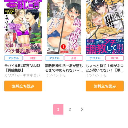
デジタル
雑誌
デジタル
合冊
デジタル
単行本
モバイルBL宣言 Vol.92
調教開発生活～君が堕ち
ちょっと待て！俺がネコ
【再編集版】
るまでやめられない～
とか聞いてない！【単行
合冊版
本版】【電子限定特典付
カワズハル
キサキまい
ミツハシトモ
ミツハシトモ
き】
ミツハシトモ
無料立ち読み
無料立ち読み
やさき衣真
今井真椎
砂
1
2