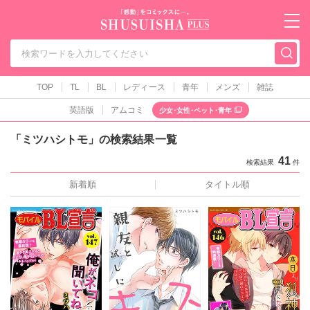
秋水社PLUS（テ
TOP
TL
BL
レディース
青年
メンズ
雑誌
英語版
アムコミ
少女･女性･ペット･青年
「ミツハシトモ」の検索結果一覧
41
検索結果
件
新着順
タイトル順