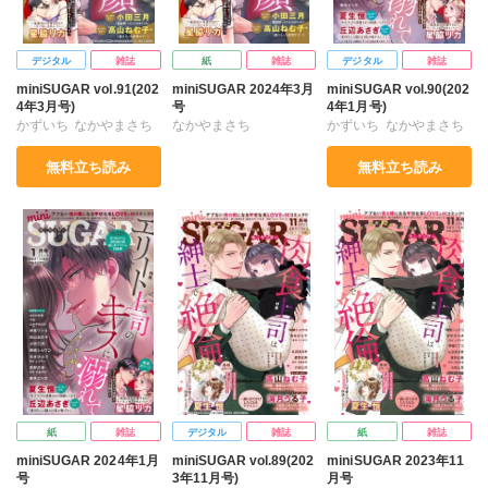
デジタル
雑誌
紙
雑誌
デジタル
雑誌
miniSUGAR vol.91(202
miniSUGAR 2024年3月
miniSUGAR vol.90(202
4年3月号)
号
4年1月号)
かずいち
なかやまさち
なかやまさち
かずいち
なかやまさち
はたの有咲
ヒナギク
はたの有咲
ヒナギク
はたの有咲
ヒナギク
無料立ち読み
無料立ち読み
びる
夏生恒
びる
夏生恒
びる
夏生恒
丘辺あさぎ
丘辺あさぎ
丘辺あさぎ
桐嶋ショウコ
桐嶋ショウコ
桐嶋ショウコ
高山ねむ子
小田三月
高山ねむ子
小田三月
高山ねむ子
小田三月
星脇リカ
清水沙斗子
星脇リカ
清水沙斗子
星脇リカ
清水沙斗子
瀬木エリカ
星野正美
瀬木エリカ
星野正美
瀬木エリカ
星野正美
花室芽苳
花室芽苳
花室芽苳
紙
雑誌
デジタル
雑誌
紙
雑誌
miniSUGAR 2024年1月
miniSUGAR vol.89(202
miniSUGAR 2023年11
号
3年11月号)
月号