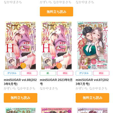
なかやまさち
かずいち
なかやまさち
なかやまさち
はたの有咲
ヒナギク
はたの有咲
ヒナギク
はたの有咲
ヒナギク
無料立ち読み
びる
夏生恒
びる
夏生恒
びる
夏生恒
丘辺あさぎ
丘辺あさぎ
丘辺あさぎ
桐嶋ショウコ
桐嶋ショウコ
桐嶋ショウコ
高山ねむ子
小田三月
高山ねむ子
小田三月
高山ねむ子
小田三月
神室リツコ
星脇リカ
清水沙斗子
海月うる子
神室リツコ
清水沙斗子
清水沙斗子
瀬木エリカ
星野正美
花室芽苳
海月うる子
星野正美
星野正美
花室芽苳
花室芽苳
デジタル
雑誌
紙
雑誌
デジタル
雑誌
miniSUGAR vol.88(202
miniSUGAR 2023年9月
miniSUGAR vol.87(202
3年9月号)
号
3年7月号)
かずいち
なかやまさち
なかやまさち
かずいち
なかやまさち
はたの有咲
ヒナギク
はたの有咲
ヒナギク
はたの有咲
ヒナギク
無料立ち読み
無料立ち読み
びる
夏生恒
びる
夏生恒
びる
夏生恒
丘辺あさぎ
丘辺あさぎ
丘辺あさぎ
桐嶋ショウコ
桐嶋ショウコ
桐嶋ショウコ