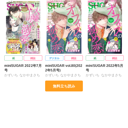
桐嶋ショウコ
桐嶋ショウコ
桐嶋ショウコ
高山ねむ子
小田三月
高山ねむ子
小田三月
高山ねむ子
小田三月
神室リツコ
清水沙斗子
清水沙斗子
鳴沢きお
神室リツコ
清水沙斗子
鳴沢きお
海月うる子
海月うる子
鳴沢きお
海月うる子
紙
雑誌
デジタル
雑誌
紙
雑誌
miniSUGAR 2022年7月
miniSUGAR vol.80(202
miniSUGAR 2022年5月
号
2年5月号)
号
かずいち
なかやまさち
かずいち
なかやまさち
かずいち
なかやまさち
はたの有咲
ヒナギク
はたの有咲
ヒナギク
はたの有咲
ヒナギク
無料立ち読み
びる
夏生恒
びる
夏生恒
びる
夏生恒
丘辺あさぎ
丘辺あさぎ
丘辺あさぎ
桐嶋ショウコ
桐嶋ショウコ
桐嶋ショウコ
高山ねむ子
小田三月
高山ねむ子
清水沙斗子
高山ねむ子
神室リツコ
神室リツコ
清水沙斗子
鳴沢きお
海月うる子
清水沙斗子
相田早智子
鳴沢きお
海月うる子
鳴沢きお
海月うる子