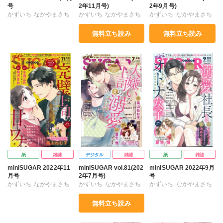
号
2年11月号)
2年9月号)
かずいち
なかやまさち
かずいち
なかやまさち
かずいち
なかやまさち
はたの有咲
ヒナギク
はたの有咲
ヒナギク
はたの有咲
ヒナギク
無料立ち読み
無料立ち読み
びる
夏生恒
びる
夏生恒
びる
夏生恒
丘辺あさぎ
丘辺あさぎ
丘辺あさぎ
桐嶋ショウコ
桐嶋ショウコ
桐嶋ショウコ
高山ねむ子
小田三月
高山ねむ子
清水沙斗子
高山ねむ子
小田三月
神室リツコ
星脇リカ
鳴沢きお
海月うる子
清水沙斗子
鳴沢きお
清水沙斗子
鳴沢きお
海月うる子
海月うる子
紙
雑誌
デジタル
雑誌
紙
雑誌
miniSUGAR 2022年11
miniSUGAR vol.81(202
miniSUGAR 2022年9月
月号
2年7月号)
号
かずいち
なかやまさち
かずいち
なかやまさち
かずいち
なかやまさち
はたの有咲
ヒナギク
はたの有咲
ヒナギク
はたの有咲
ヒナギク
無料立ち読み
びる
夏生恒
びる
夏生恒
びる
夏生恒
丘辺あさぎ
丘辺あさぎ
丘辺あさぎ