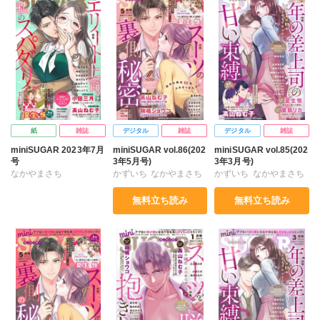
高山ねむ子
小田三月
高山ねむ子
小田三月
高山ねむ子
小田三月
清水沙斗子
海月うる子
神室リツコ
清水沙斗子
清水沙斗子
美月李予
星野正美
花室芽苳
海月うる子
星野正美
海月うる子
花室芽苳
紙
雑誌
デジタル
雑誌
デジタル
雑誌
miniSUGAR 2023年7月
miniSUGAR vol.86(202
miniSUGAR vol.85(202
号
3年5月号)
3年3月号)
なかやまさち
かずいち
なかやまさち
かずいち
なかやまさち
はたの有咲
ヒナギク
はたの有咲
ヒナギク
はたの有咲
ヒナギク
無料立ち読み
無料立ち読み
びる
夏生恒
びる
夏生恒
びる
夏生恒
丘辺あさぎ
丘辺あさぎ
丘辺あさぎ
桐嶋ショウコ
桐嶋ショウコ
桐嶋ショウコ
高山ねむ子
小田三月
高山ねむ子
清水沙斗子
高山ねむ子
星脇リカ
神室リツコ
清水沙斗子
美月李予
都筑まお
清水沙斗子
鳴沢きお
美月李予
海月うる子
海月うる子
都筑まお
海月うる子