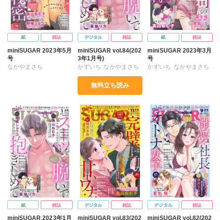
紙
雑誌
デジタル
雑誌
紙
雑誌
miniSUGAR 2023年5月
miniSUGAR vol.84(202
miniSUGAR 2023年3月
号
3年1月号)
号
なかやまさち
かずいち
なかやまさち
かずいち
なかやまさち
はたの有咲
ヒナギク
はたの有咲
ヒナギク
はたの有咲
ヒナギク
無料立ち読み
びる
夏生恒
びる
夏生恒
びる
夏生恒
丘辺あさぎ
丘辺あさぎ
丘辺あさぎ
桐嶋ショウコ
桐嶋ショウコ
桐嶋ショウコ
高山ねむ子
神室リツコ
高山ねむ子
小田三月
高山ねむ子
神室リツコ
清水沙斗子
美月李予
星脇リカ
清水沙斗子
星脇リカ
清水沙斗子
都筑まお
海月うる子
鳴沢きお
海月うる子
鳴沢きお
都筑まお
海月うる子
紙
雑誌
デジタル
雑誌
デジタル
雑誌
miniSUGAR 2023年1月
miniSUGAR vol.83(202
miniSUGAR vol.82(202