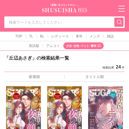
秋水社PLUS（テ
TOP
TL
BL
レディース
青年
メンズ
雑誌
英語版
アムコミ
少女･女性･ペット･青年
「丘辺あさぎ」の検索結果一覧
24
検索結果
件
新着順
タイトル順