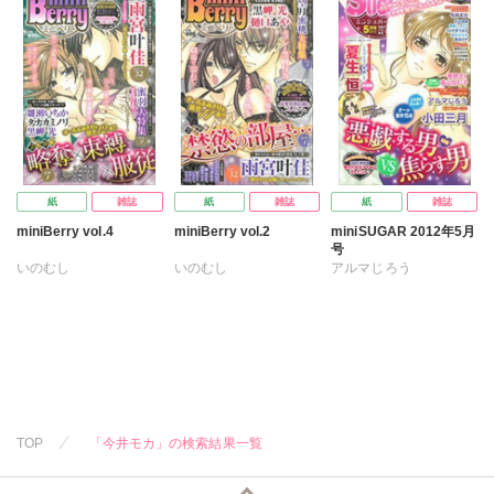
春野さく
小田三月
今井モカ
勝川ユミ
今井モカ
勝川ユミ
清水沙斗子
蒼田カヤ
知葉サナガ
日浦亜紀
雛瀬いちか
日浦亜紀
宮嶋えな
竹屋まり子
竹屋まり子
紙
雑誌
紙
雑誌
紙
雑誌
miniBerry vol.4
miniBerry vol.2
miniSUGAR 2012年5月
号
いのむし
いのむし
アルマじろう
キグナステルコ
キグナステルコ
うえすぎうる子
すなっち
タナカミノリ
すなっち
雨宮叶佳
ちな知奈
なかやまさち
雨宮叶佳
永井くろ
永井くろ
戯あひさ
はたの有咲
夏生恒
戯あひさ
黒岬光
黒岬光
今井モカ
桐嶋ショウコ
今井モカ
勝川ユミ
勝川ユミ
知葉サナガ
高山ねむ子
今井モカ
雛瀬いちか
日浦亜紀
樋口あや
望月蜜桃
佐伯京
春野さく
TOP
「今井モカ」の検索結果一覧
樋口あや
蜜羽
小田三月
清水沙斗子
蒼田カヤ
猫原ねんず