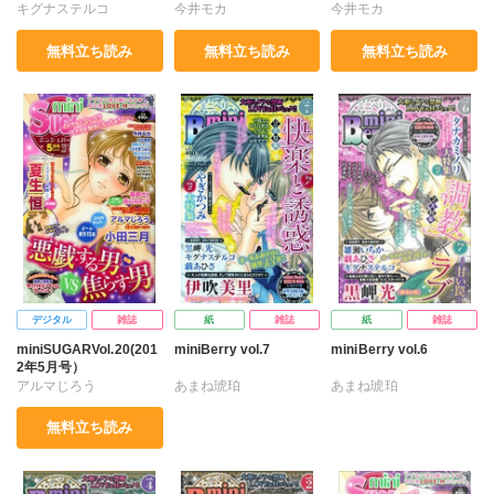
キグナステルコ
今井モカ
今井モカ
タナカミノリ
雨宮叶佳
無料立ち読み
無料立ち読み
無料立ち読み
戯あひさ
今井モカ
日浦亜紀
樋口あや
デジタル
雑誌
紙
雑誌
紙
雑誌
miniSUGARVol.20(201
miniBerry vol.7
miniBerry vol.6
2年5月号）
アルマじろう
あまね琥珀
あまね琥珀
うえすぎうる子
キグナステルコ
キグナステルコ
無料立ち読み
ちな知奈
夏生恒
すなっち
やぎかつみ
すなっち
タナカミノリ
桐嶋ショウコ
伊吹美里
永井くろ
永井くろ
戯あひさ
高山ねむ子
今井モカ
戯あひさ
黒岬光
戸田るんこ
黒岬光