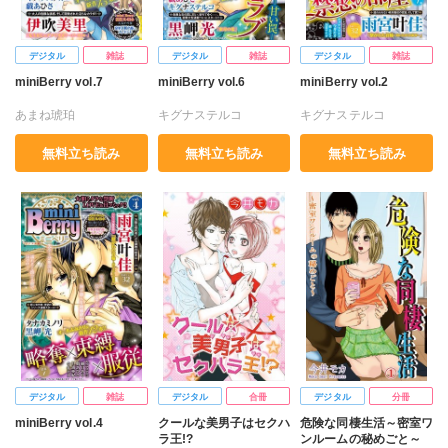
デジタル
雑誌
デジタル
雑誌
デジタル
雑誌
miniBerry vol.7
miniBerry vol.6
miniBerry vol.2
あまね琥珀
キグナステルコ
キグナステルコ
キグナステルコ
雨宮叶佳
戯あひさ
雨宮叶佳
戯あひさ
無料立ち読み
無料立ち読み
無料立ち読み
伊吹美里
雨宮叶佳
戸田るんこ
黒岬光
黒岬光
今井モカ
戯あひさ
黒岬光
今井モカ
日浦亜紀
知葉サナガ
樋口あや
今井モカ
知葉サナガ
日浦亜紀
宮嶋えな
デジタル
雑誌
デジタル
合冊
デジタル
分冊
miniBerry vol.4
クールな美男子はセクハ
危険な同棲生活～密室ワ
ラ王!?
ンルームの秘めごと～