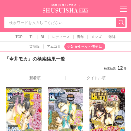
秋水社PLUS（テ
TOP
TL
BL
レディース
青年
メンズ
雑誌
英語版
アムコミ
少女･女性･ペット･青年
「今井モカ」の検索結果一覧
12
検索結果
件
新着順
タイトル順