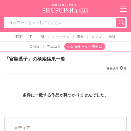
秋水社PLUS（テ
TOP
TL
BL
レディース
青年
メンズ
雑誌
英語版
アムコミ
少女･女性･ペット･青年
「宮島葉子」の検索結果一覧
0
検索結果
件
条件に一致する作品が見つかりませんでした。
メディア