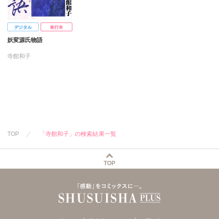
デジタル
単行本
妖変源氏物語
寺館和子
TOP
「寺館和子」の検索結果一覧
TOP