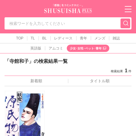
秋水社PLUS（テ
TOP
TL
BL
レディース
青年
メンズ
雑誌
英語版
アムコミ
少女･女性･ペット･青年
「寺館和子」の検索結果一覧
1
検索結果
件
新着順
タイトル順