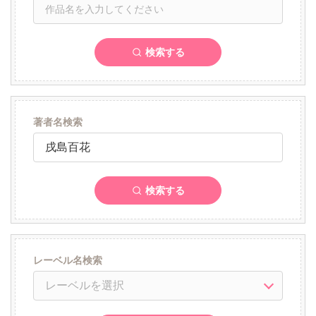
検索する
著者名検索
検索する
レーベル名検索