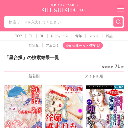
秋水社PLUS（テ
TOP
TL
BL
レディース
青年
メンズ
雑誌
英語版
アムコミ
少女･女性･ペット･青年
「星合操」の検索結果一覧
71
検索結果
件
新着順
タイトル順