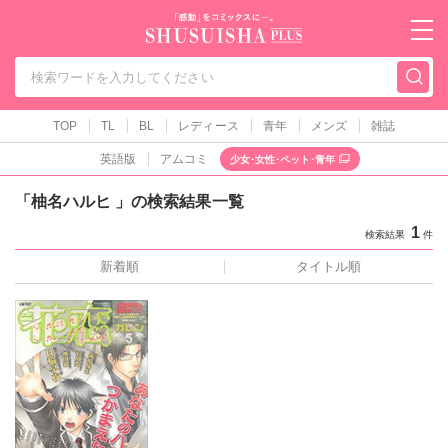
秋水社PLUS（テ
TOP
TL
BL
レディース
青年
メンズ
雑誌
英語版
アムコミ
少女･女性･ペット･青年
「柚名ハルヒ 」の検索結果一覧
1
検索結果
件
新着順
タイトル順