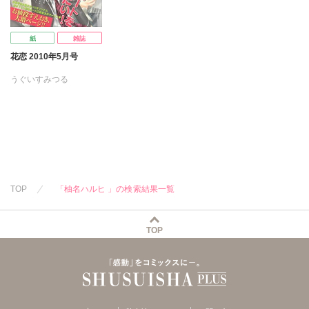
紙
雑誌
花恋 2010年5月号
うぐいすみつる
かんべあきら
やまかみ梨由
葵二葉
浦コハク
九州男児
九条AOI
紅三葉
今市子
神田猫
石田要
島みのり
日本文芸社
TOP
「柚名ハルヒ 」の検索結果一覧
霧嶋珠生
ナナメグリ
なると真樹
越智千文
葛井美鳥
嶋田尚未
TOP
日輪早夜
柚名ハルヒ