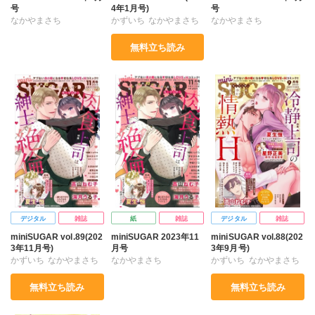
号
4年1月号)
号
なかやまさち
かずいち
なかやまさち
なかやまさち
はたの有咲
ヒナギク
はたの有咲
ヒナギク
はたの有咲
ヒナギク
無料立ち読み
びる
夏生恒
びる
夏生恒
びる
夏生恒
丘辺あさぎ
丘辺あさぎ
丘辺あさぎ
桐嶋ショウコ
桐嶋ショウコ
桐嶋ショウコ
高山ねむ子
小田三月
高山ねむ子
小田三月
高山ねむ子
小田三月
星脇リカ
清水沙斗子
星脇リカ
清水沙斗子
神室リツコ
星脇リカ
瀬木エリカ
星野正美
瀬木エリカ
星野正美
清水沙斗子
瀬木エリカ
花室芽苳
花室芽苳
星野正美
花室芽苳
デジタル
雑誌
紙
雑誌
デジタル
雑誌
miniSUGAR vol.89(202
miniSUGAR 2023年11
miniSUGAR vol.88(202
3年11月号)
月号
3年9月号)
かずいち
なかやまさち
なかやまさち
かずいち
なかやまさち
はたの有咲
ヒナギク
はたの有咲
ヒナギク
はたの有咲
ヒナギク
無料立ち読み
無料立ち読み
びる
夏生恒
びる
夏生恒
びる
夏生恒
丘辺あさぎ
丘辺あさぎ
丘辺あさぎ