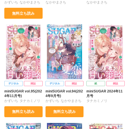
かずいち
なかやまさち
なかやまさち
なかやまさち
はたの有咲
ヒナギク
はたの有咲
ヒナギク
はたの有咲
ヒナギク
無料立ち読み
びる
夏生恒
びる
夏生恒
びる
夏生恒
桐嶋ショウコ
小田三月
桐嶋ショウコ
小田三月
桐嶋ショウコ
小田三月
星脇リカ
清水沙斗子
星脇リカ
清水沙斗子
星脇リカ
清水沙斗子
海月うる子
星野正美
海月うる子
星野正美
海月うる子
星野正美
さくら蒼
踊る毒林檎
さくら蒼
踊る毒林檎
さくら蒼
踊る毒林檎
花室芽苳
六原ミッカ
花室芽苳
六原ミッカ
花室芽苳
六原ミッカ
小出ちゃこ
紅ヶ屋
紅ケ屋
小出ちゃこ
紅ケ屋
デジタル
雑誌
デジタル
雑誌
紙
雑誌
miniSUGAR vol.95(202
miniSUGAR vol.94(202
miniSUGAR 2024年11
4年11月号)
4年9月号)
月号
かずいち
タナカミノリ
かずいち
なかやまさち
タナカミノリ
なかやまさち
はたの有咲
ヒナギク
なかやまさち
無料立ち読み
無料立ち読み
はたの有咲
ヒナギク
びる
夏生恒
はたの有咲
ヒナギク
びる
夏生恒
桐嶋ショウコ
小田三月
びる
夏生恒
桐嶋ショウコ
清水沙斗子
海月うる子
桐嶋ショウコ