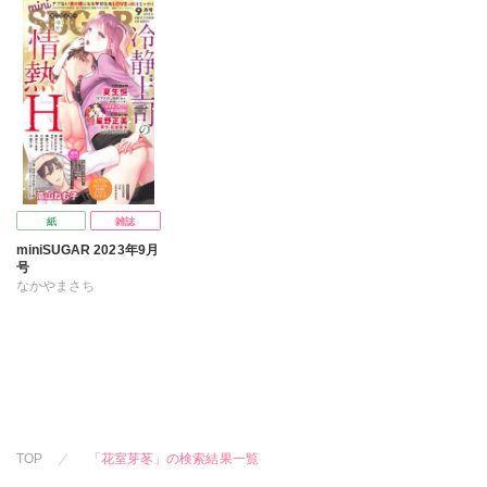
桐嶋ショウコ
桐嶋ショウコ
桐嶋ショウコ
高山ねむ子
小田三月
高山ねむ子
小田三月
高山ねむ子
小田三月
清水沙斗子
海月うる子
神室リツコ
清水沙斗子
清水沙斗子
海月うる子
星野正美
花室芽苳
海月うる子
星野正美
星野正美
花室芽苳
花室芽苳
紙
雑誌
miniSUGAR 2023年9月
号
なかやまさち
はたの有咲
ヒナギク
びる
夏生恒
丘辺あさぎ
桐嶋ショウコ
高山ねむ子
小田三月
神室リツコ
清水沙斗子
TOP
「花室芽苳」の検索結果一覧
海月うる子
星野正美
花室芽苳