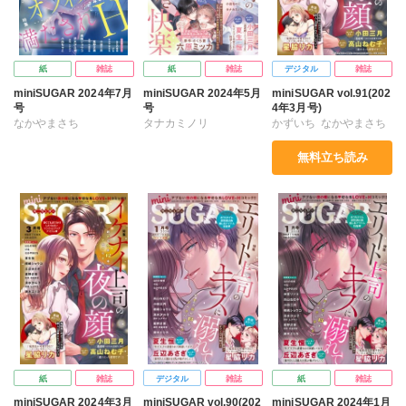
紙
雑誌
紙
雑誌
デジタル
雑誌
miniSUGAR 2024年7月
miniSUGAR 2024年5月
miniSUGAR vol.91(202
号
号
4年3月号)
なかやまさち
タナカミノリ
かずいち
なかやまさち
はたの有咲
ヒナギク
なかやまさち
はたの有咲
ヒナギク
無料立ち読み
びる
夏生恒
はたの有咲
ヒナギク
びる
夏生恒
桐嶋ショウコ
小田三月
びる
夏生恒
丘辺あさぎ
清水沙斗子
海月うる子
桐嶋ショウコ
小田三月
桐嶋ショウコ
星野正美
さくら蒼
清水沙斗子
星野正美
高山ねむ子
小田三月
花室芽苳
六原ミッカ
さくら蒼
花室芽苳
星脇リカ
清水沙斗子
小出ちゃこ
六原ミッカ
小出ちゃこ
瀬木エリカ
星野正美
花室芽苳
紙
雑誌
デジタル
雑誌
紙
雑誌
miniSUGAR 2024年3月
miniSUGAR vol.90(202
miniSUGAR 2024年1月