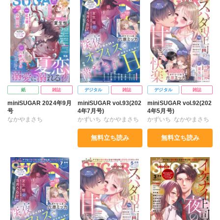
清水沙斗子
海月うる子
星野正美
さくら蒼
清水沙斗子
海月うる子
星野正美
さくら蒼
踊る毒林檎
花室芽苳
星野正美
さくら蒼
踊る毒林檎
花室芽苳
六原ミッカ
小出ちゃこ
踊る毒林檎
花室芽苳
六原ミッカ
小出ちゃこ
紅ヶ屋
六原ミッカ
小出ちゃこ
紅ヶ屋
紅ケ屋
紙
雑誌
デジタル
雑誌
デジタル
雑誌
miniSUGAR 2024年9月
miniSUGAR vol.93(202
miniSUGAR vol.92(202
号
4年7月号)
4年5月号)
なかやまさち
かずいち
なかやまさち
かずいち
なかやまさち
はたの有咲
ヒナギク
はたの有咲
ヒナギク
はたの有咲
ヒナギク
無料立ち読み
無料立ち読み
びる
夏生恒
びる
夏生恒
びる
夏生恒
桐嶋ショウコ
小田三月
桐嶋ショウコ
小田三月
桐嶋ショウコ
小田三月
清水沙斗子
海月うる子
清水沙斗子
海月うる子
清水沙斗子
星野正美
星野正美
さくら蒼
星野正美
さくら蒼
さくら蒼
花室芽苳
踊る毒林檎
花室芽苳
花室芽苳
六原ミッカ
六原ミッカ
小出ちゃこ
六原ミッカ
小出ちゃこ
小出ちゃこ
紅ケ屋