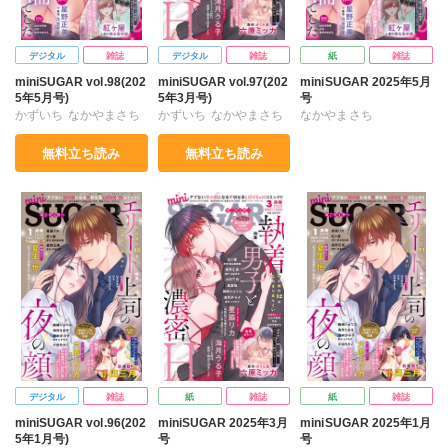
デジタル
雑誌
デジタル
雑誌
紙
雑誌
miniSUGAR vol.98(202
miniSUGAR vol.97(202
miniSUGAR 2025年5月
5年5月号)
5年3月号)
号
かずいち
なかやまさち
かずいち
なかやまさち
なかやまさち
はたの有咲
ヒナギク
はたの有咲
ヒナギク
はたの有咲
ヒナギク
無料立ち読み
無料立ち読み
びる
夏生恒
びる
夏生恒
びる
夏生恒
桐嶋ショウコ
小田三月
桐嶋ショウコ
小田三月
桐嶋ショウコ
小田三月
清水沙斗子
海月うる子
星脇リカ
清水沙斗子
清水沙斗子
海月うる子
星野正美
さくら蒼
海月うる子
星野正美
星野正美
さくら蒼
踊る毒林檎
花室芽苳
さくら蒼
踊る毒林檎
踊る毒林檎
花室芽苳
六原ミッカ
紅ヶ屋
花室芽苳
六原ミッカ
六原ミッカ
紅ヶ屋
紅ヶ屋
デジタル
雑誌
紙
雑誌
紙
雑誌
miniSUGAR vol.96(202
miniSUGAR 2025年3月
miniSUGAR 2025年1月
5年1月号)
号
号