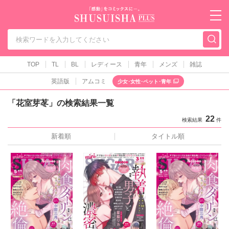
秋水社PLUS（テ
TOP
TL
BL
レディース
青年
メンズ
雑誌
英語版
アムコミ
少女･女性･ペット･青年
「花室芽苳」の検索結果一覧
22
検索結果
件
新着順
タイトル順