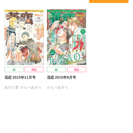
西原ケイタ
浅葉ケント
九条AOI
香穂
今市子
音海ちさ
九州男児
村上左知
霧嶋珠生
三月えみ
七杜のん
九重シャム
九条AOI
立花ビスコ
立野真琴
西原ケイタ
浅葉ケント
今市子
西原ケイタ
ジジョウ
日野ガラス
島みのり
霧嶋珠生
村上左知
大林由佳
夏目かつら
島みのり
日本文芸社
霧嶋珠生
紙
雑誌
紙
雑誌
花恋 2015年11月号
花恋 2015年9月号
あがた愛
かんべあきら
かんべあきら
ヒマワリソウヤ
ゆくえ萌葱
浦コハク
ゆくえ萌葱
浦コハク
音海ちさ
九州男児
音海ちさ
九州男児
九重シャム
九条AOI
九重シャム
九条AOI
今市子
西原ケイタ
今市子
西原ケイタ
石川依智
浅葉ケント
村上左知
大林由佳
村上左知
島みのり