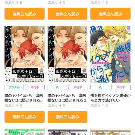
【単行本版】2
西原ケイタ
西原ケイタ
西原ケイタ
無料立ち読み
無料立ち読み
無料立ち読み
デジタル
単行本
紙
単行本
紙
単行本
隣のヤバイαたち 出来
隣のヤバイαたち 出来
俺を探すイケメン俳優か
損ないΩは堕とされる
損ないΩは堕とされる 1
ら全力で逃げたい
【単行本版】【電子書店
西原ケイタ
西原ケイタ
西原ケイタ
特典付き】1
無料立ち読み
無料立ち読み