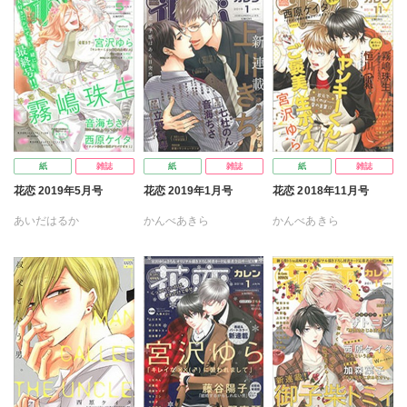
紙
雑誌
紙
雑誌
紙
雑誌
花恋 2019年5月号
花恋 2019年1月号
花恋 2018年11月号
あいだはるか
かんべあきら
かんべあきら
ミツハシトモ
音海ちさ
ヨルノラテ
音海ちさ
ヨルノラテ
音海ちさ
宮沢ゆら
九州男児
宮沢ゆら
九州男児
宮沢ゆら
銀川ケイ
靴川
恒川つね
今市子
恒川つね
黒木えぬこ
九州男児
恒川つね
彩田あまた
七杜のん
今市子
七杜のん
今市子
西原ケイタ
上川きち
西原ケイタ
上川きち
西原ケイタ
村上左知
島みのり
本庄りえ
霧嶋珠生
村上左知
島みのり
乃重塚タマ
霧嶋珠生
絵津鼓
矢上真野
乃重塚タマ
霧嶋珠生
立花ビスコ
柴尾犬汰
立花ビスコ
立野真琴
中川カネ子
日野ガラス