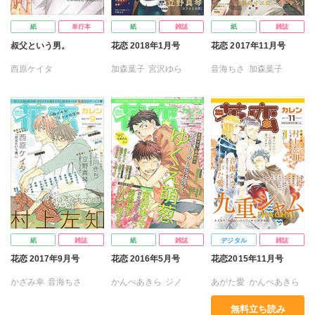
紙
単行本
紙
雑誌
紙
雑誌
叔父という男。
花恋 2018年1月号
花恋 2017年11月号
西原ケイタ
加森葉子
宮沢ゆら
音海ちさ
加森葉子
近藤旭
九州男児
近藤旭
七杜のん
九条AOI
香穂
今市子
上川きち
西原ケイタ
七杜のん
上川きち
村上左知
乃重塚タマ
西原ケイタ
村上左知
霧嶋珠生
御子柴トミィ
立野真琴
サトニシ
御子柴トミィ
千束るち
藤谷陽子
紙
雑誌
紙
雑誌
デジタル
雑誌
花恋 2017年9月号
花恋 2016年5月号
花恋2015年11月号
かざみ幸
音海ちさ
かんべあきら
ジノ
あがた愛
かんべあきら
近藤旭
九州男児
靴川
ゆくえ萌葱
宮沢ゆら
ヒマワリソウヤ
無料立ち読み
香穂
今市子
上川きち
九州男児
九重シャム
ゆくえ萌葱
浦コハク