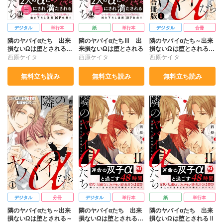
デジタル
単行本
紙
単行本
デジタル
合冊
隣のヤバイαたち 出来
隣のヤバイαたちⅢ 出
隣のヤバイαたち～出来
損ないΩは堕とされる
来損ないΩは堕とされる
損ないΩは堕とされる～
【単行本版】3
合冊版
西原ケイタ
西原ケイタ
西原ケイタ
無料立ち読み
無料立ち読み
無料立ち読み
デジタル
分冊
デジタル
単行本
紙
単行本
隣のヤバイαたち～出来
隣のヤバイαたち 出来
隣のヤバイαたち 出来
損ないΩは堕とされる～
損ないΩは堕とされる
損ないΩは堕とされるⅡ