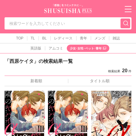
秋水社PLUS（テ
TOP
TL
BL
レディース
青年
メンズ
雑誌
英語版
アムコミ
少女･女性･ペット･青年
「西原ケイタ」の検索結果一覧
20
検索結果
件
新着順
タイトル順