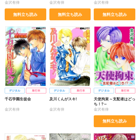
金沢有倖
金沢有倖
金沢有倖
無料立ち読み
無料立ち読み
無料立ち読み
デジタル
単行本
デジタル
単行本
デジタル
単行本
千石学園生徒会
及川くんがスキ!
天使拘束～支配者はどっ
ち！?～
金沢有倖
金沢有倖
金沢有倖
無料立ち読み