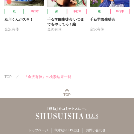
村上佐知
立木明彦
紙
単行本
紙
単行本
紙
単行本
及川くんがスキ！
千石学園生徒会 いつま
千石学園生徒会
でもやってろ！編
金沢有倖
金沢有倖
金沢有倖
TOP
「金沢有倖」の検索結果一覧
TOP
トップページ
秋水社PLUSとは
お問い合わせ