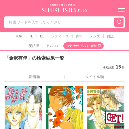
秋水社PLUS（テ
TOP
TL
BL
レディース
青年
メンズ
雑誌
英語版
アムコミ
少女･女性･ペット･青年
「金沢有倖」の検索結果一覧
15
検索結果
件
新着順
タイトル順