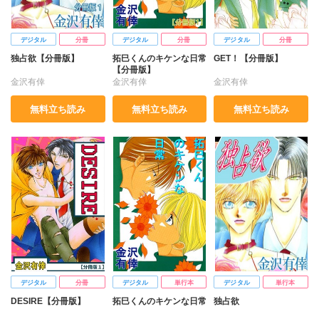
デジタル
分冊
デジタル
分冊
デジタル
分冊
独占欲【分冊版】
拓巳くんのキケンな日常
GET！【分冊版】
【分冊版】
金沢有倖
金沢有倖
金沢有倖
無料立ち読み
無料立ち読み
無料立ち読み
デジタル
分冊
デジタル
単行本
デジタル
単行本
DESIRE【分冊版】
拓巳くんのキケンな日常
独占欲