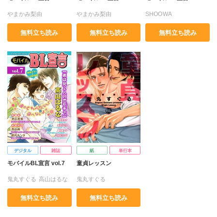
やまかみ梨由
やまかみ梨由
SHOOWA
鬼丸すぐる
銀川ケイ
鬼丸すぐる
銀川ケイ
やまかみ梨由
無料立ち読み
無料立ち読み
無料立ち読み
高山はるな
市花マツビ
高山はるな
市花マツビ
鬼丸すぐる
銀川ケイ
定広美香
風雅ゆゆ
鈴井アラタ
和泉アオ
高山はるな
市花マツビ
和泉アオ
風雅ゆゆ
和泉アオ
デジタル
雑誌
紙
単行本
モバイルBL宣言 vol.7
童貞レッスン
鬼丸すぐる
高山はるな
鬼丸すぐる
高山尚
市花マツビ
無料立ち読み
無料立ち読み
定広美香
風雅ゆゆ
麻井キンタ
和泉アオ