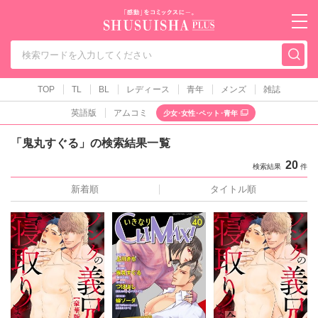
秋水社PLUS（テ
TOP
TL
BL
レディース
青年
メンズ
雑誌
英語版
アムコミ
少女･女性･ペット･青年
「鬼丸すぐる」の検索結果一覧
20
検索結果
件
新着順
タイトル順