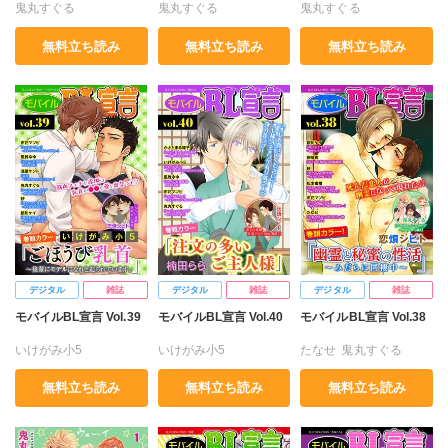
版限定特典付き】
鬼丸すぐる
鬼丸すぐる
鬼丸すぐる
無料立ち読み
無料立ち読み
無料立ち読み
デジタル
雑誌
デジタル
雑誌
デジタル
雑誌
モバイルBL宣言 Vol.39
モバイルBL宣言 Vol.40
モバイルBL宣言 Vol.38
いけがみ小5
いけがみ小5
たなせ
鬼丸すぐる
鬼丸すぐる
銀川ケイ
かぶとまる蝶子
銀川ケイ
剣崎絢
砂
無料立ち読み
無料立ち読み
無料立ち読み
砂
市花マツビ
鬼丸すぐる
市花マツビ
市花マツビ
松本蜜柑
浅葉ケント
風雅ゆゆ
楠田らら
風雅ゆゆ
恋煩シビト
恋煩シビト
恋煩シビト