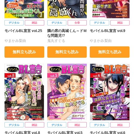
デジタル
雑誌
デジタル
合冊
デジタル
雑誌
モバイルBL宣言 vol.25
隣の席の高城くん～ドＭ
モバイルBL宣言 vol.9
な問題児!?
やまかみ梨由
鬼丸すぐる
やまかみ梨由
鬼丸すぐる
銀川ケイ
鬼丸すぐる
銀川ケイ
無料立ち読み
無料立ち読み
無料立ち読み
高山尚
池田ソウコ
鹿谷サナエ
定広美香
定広美香
東里桐子
風雅ゆゆ
和泉アオ
風雅ゆゆ
デジタル
雑誌
デジタル
雑誌
デジタル
雑誌
モバイルBL宣言 vol.8
モバイルBL宣言 vol.5
モバイルBL宣言 vol.6