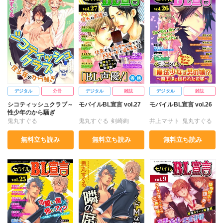
デジタル
分冊
デジタル
雑誌
デジタル
雑誌
シコティッシュクラブ～
モバイルBL宣言 vol.27
モバイルBL宣言 vol.26
性少年のから騒ぎ
鬼丸すぐる
鬼丸すぐる
剣崎絢
井上マサト
鬼丸すぐる
香穂
高山はるな
高山はるな
高山尚
無料立ち読み
無料立ち読み
無料立ち読み
市花マツビ
市花マツビ
池田ソウコ
千代古レイト
定広美香
定広美香
冬坂ころも
冬坂ころも