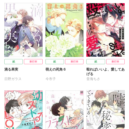
紙
単行本
紙
単行本
紙
単行本
滴る果実
萌えの死角６
殴ればいいよ、愛してあ
げる
日野ガラス
今市子
音海ちさ