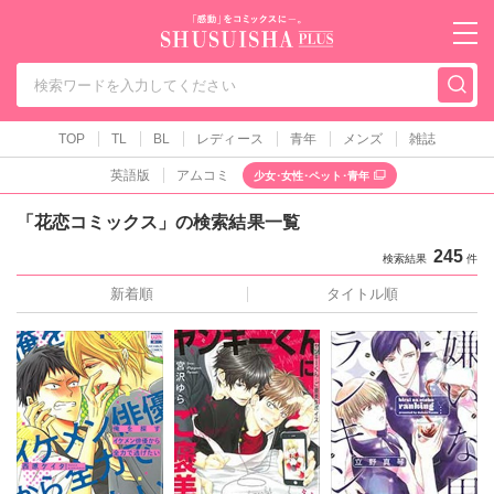
秋水社PLUS（テ
TOP
TL
BL
レディース
青年
メンズ
雑誌
英語版
アムコミ
少女･女性･ペット･青年
「花恋コミックス」の検索結果一覧
245
検索結果
件
新着順
タイトル順