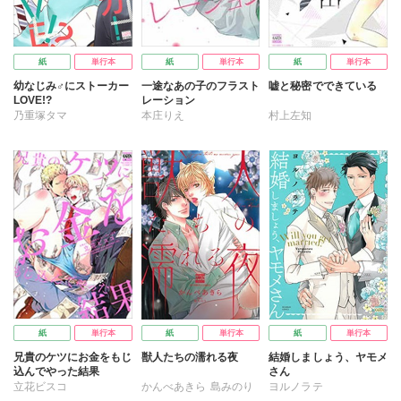
紙
単行本
紙
単行本
紙
単行本
幼なじみ♂にストーカー
一途なあの子のフラスト
嘘と秘密でできている
LOVE!?
レーション
乃重塚タマ
本庄りえ
村上左知
紙
単行本
紙
単行本
紙
単行本
兄貴のケツにお金をもじ
獣人たちの濡れる夜
結婚しましょう、ヤモメ
込んでやった結果
さん
立花ビスコ
かんべあきら
島みのり
ヨルノラテ