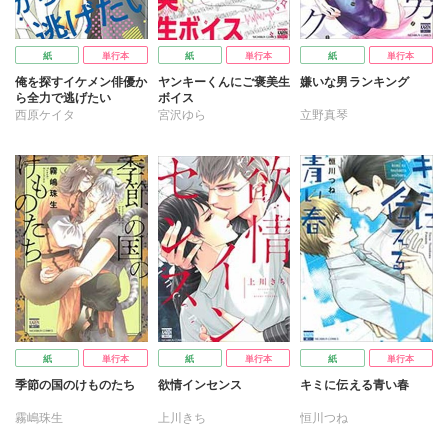
紙
単行本
紙
単行本
紙
単行本
俺を探すイケメン俳優か
ヤンキーくんにご褒美生
嫌いな男ランキング
ら全力で逃げたい
ボイス
西原ケイタ
宮沢ゆら
立野真琴
紙
単行本
紙
単行本
紙
単行本
季節の国のけものたち
欲情インセンス
キミに伝える青い春
霧嶋珠生
上川きち
恒川つね