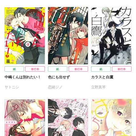
紙
単行本
紙
単行本
紙
単行本
中嶋くんは別れたい！
色にも出せず
カラスと白鷹
サトニシ
恋緒ジノ
立野真琴