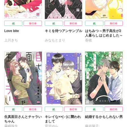
紙
単行本
紙
単行本
紙
単行本
Love bite
キミを待つアンサンブル
はちみつ～男子高生が2
人暮らしはじめました～
上川きち
みなもとまり
香穂
紙
単行本
紙
単行本
紙
単行本
生真面目さんとチャラい
キレイな××(♂)に襲われ
結婚するかもしれない男
ちゃん
まして
霧嶋珠生
宮沢ゆら
藤谷陽子