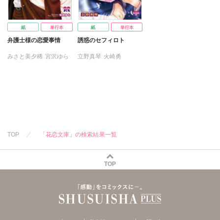
紙
単行本
紙
単行本
弁護士様の恋愛事情
誘惑のセフィロト
みさと美夕稀
宮沢ゆら
立野真琴
火崎勇
TOP
「花恋文庫」の検索結果一覧
TOP