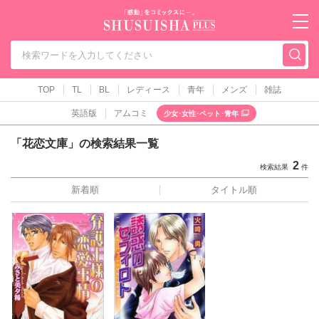
秋水社PLUS（テ
TOP
TL
BL
レディース
青年
メンズ
雑誌
英語版
アムコミ
少女･女性･ペット･青年
「花恋文庫」の検索結果一覧
2
検索結果
件
新着順
タイトル順