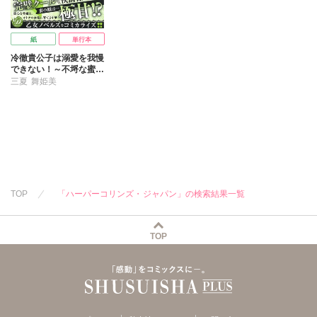
紙
単行本
冷徹貴公子は溺愛を我慢
できない！～不埒な蜜月
婚約～
三夏
舞姫美
TOP
「ハーパーコリンズ・ジャパン」の検索結果一覧
TOP