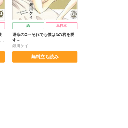
紙
単行本
愛
運命のΩ～それでも僕はβの君を愛
典
す～
銀川ケイ
無料立ち読み