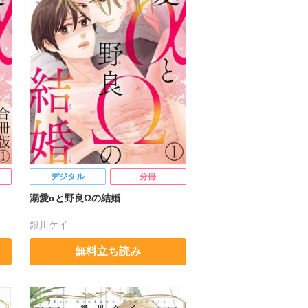
デジタル
分冊
溺愛αと野良Ωの結婚
銀川ケイ
無料立ち読み