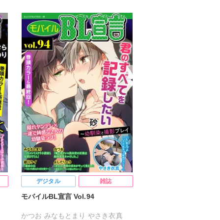
デジタル
雑誌
モバイルBL宣言 Vol.94
かつお
みなもとまり
やさき衣真