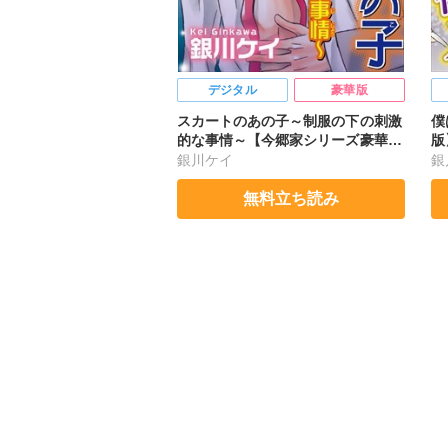
デジタル
豪華版
スカートのあの子～制服の下の刺激
僕
的な事情～【今郷家シリーズ豪華
版
版】
銀川ケイ
銀
無料立ち読み