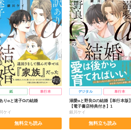
紙
単行本
デジタル
単行本
ありαと迷子Ωの結婚
溺愛αと野良Ωの結婚【単行本版
【電子書店特典付き】1
川ケイ
銀川ケイ
無料立ち読み
無料立ち読み