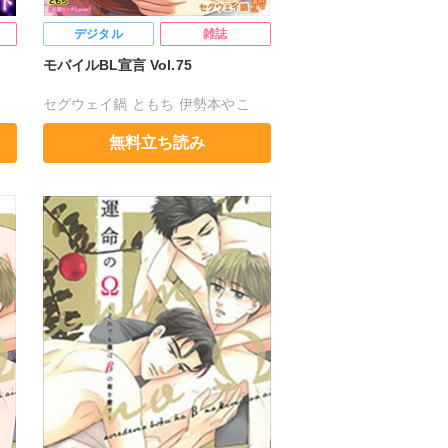
デジタル
雑誌
モバイルBL宣言 Vol.75
セグウェイ鍋
ともち
伊勢本やこ
夏葉ヤシ
銀川ケイ
風雅ゆゆ
無料立ち読み