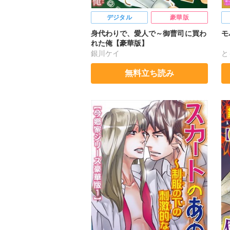
デジタル
豪華版
身代わりで、愛人で～御曹司に買わ
モ
れた俺【豪華版】
銀川ケイ
と
銀
無料立ち読み