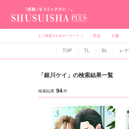
秋水社PLUS（テ
学生
人妻
よく検索されるキーワード
TOP
TL
BL
レデ
「銀川ケイ」の検索結果一覧
94
検索結果
件