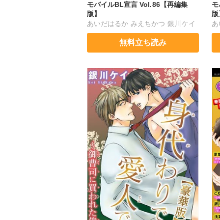
モバイルBL宣言 Vol.86【再編集
モ
版】
版
あいだはるか
みえちかつ
銀川ケイ
あ
彩田あまた
鹿谷サナエ
銀
無料立ち読み