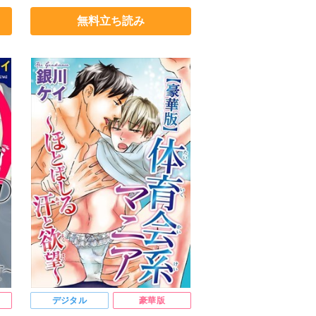
よしだりょう
銀川ケイ
砂
無料立ち読み
デジタル
豪華版