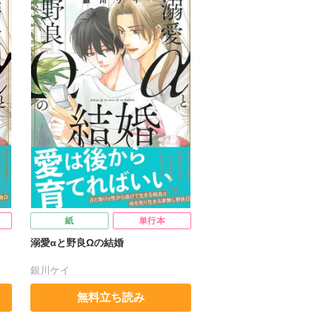
紙
単行本
】
溺愛αと野良Ωの結婚
銀川ケイ
無料立ち読み