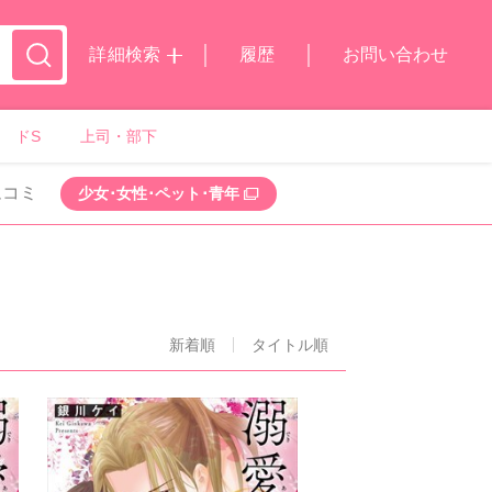
詳細検索
履歴
お問い合わせ
ドS
上司・部下
ムコミ
少女･女性･ペット･青年
新着順
タイトル順