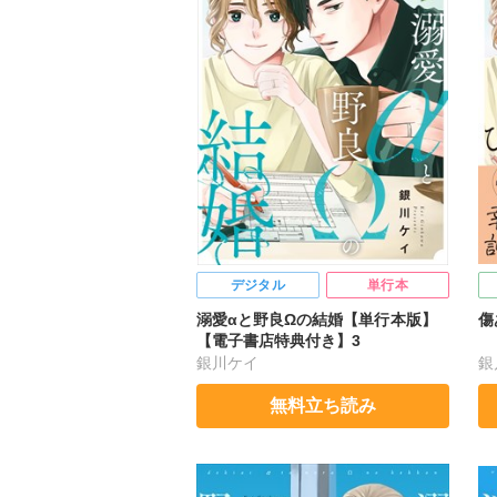
デジタル
単行本
溺愛αと野良Ωの結婚【単行本版】
傷
【電子書店特典付き】3
銀川ケイ
銀
無料立ち読み