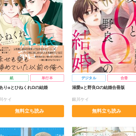
紙
単行本
デジタル
合冊
ありαとひねくれΩの結婚
溺愛αと野良Ωの結婚合冊版
川ケイ
銀川ケイ
無料立ち読み
無料立ち読み