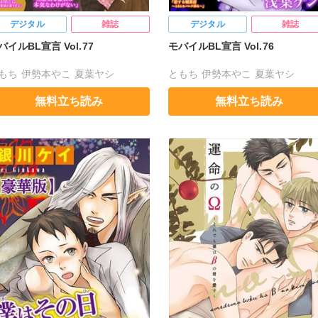
デジタル
雑誌
デジタル
雑誌
バイルBL宣言 Vol.77
モバイルBL宣言 Vol.76
もち
伊勢本やこ
夏葉ヤシ
ともち
伊勢本やこ
夏葉ヤシ
川ケイ
浅葉ケント
鈴本ノンキ
銀川ケイ
戸池みすき
浅葉ケント
無料立ち読み
無料立ち読み