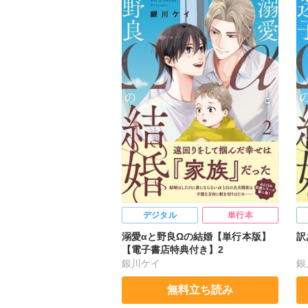
デジタル
単行本
溺愛αと野良Ωの結婚【単行本版】
訳
【電子書店特典付き】2
銀川ケイ
銀
無料立ち読み