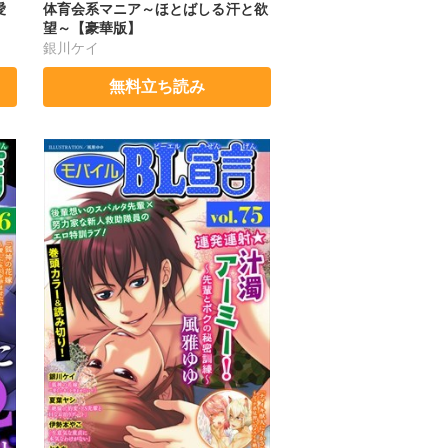
愛
体育会系マニア～ほとばしる汗と欲
望～【豪華版】
銀川ケイ
無料立ち読み