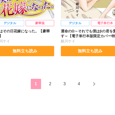
デジタル
豪華版
デジタル
電子単行本
はその日花嫁になった。【豪華
運命のΩ～それでも僕はβの君を
】
す～【電子単行本版限定カバー特
付】
川ケイ
銀川ケイ
無料立ち読み
無料立ち読み
1
2
3
4