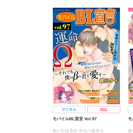
デジタル
雑誌
モバイルBL宣言 Vol.97
モ
あいだはるか
かんべあきら
あ