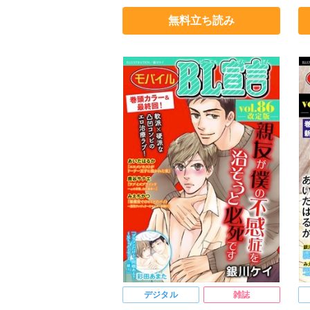
銀川ケイ
高山はるな
浅葉ケント
よ
無料立ち読み
島みのり
粕秋さっさ
浅
デジタル
雑誌