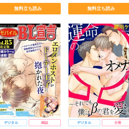
しだりょう
銀川ケイ
高山はるな
みなもとまり
よしだりょう
無料立ち読み
無料立ち読み
葉ケント
島みのり
銀川ケイ
島みのり
不破ふぢお
デジタル
雑誌
デジタル
分冊