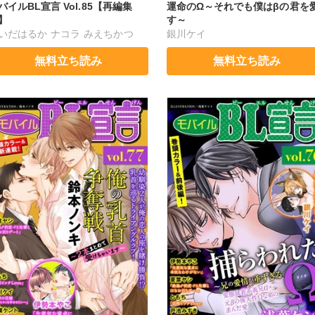
バイルBL宣言 Vol.85【再編集
運命のΩ～それでも僕はβの君を
】
す～
いだはるか
ナコラ
みえちかつ
銀川ケイ
川ケイ
蒼椅哉方
無料立ち読み
無料立ち読み