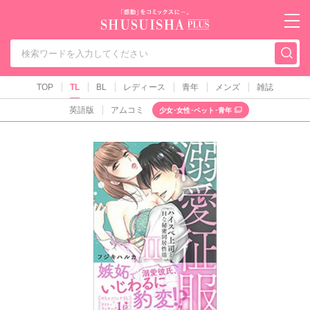
秋水社PLUS（テ
TOP
TL
BL
レディース
青年
メンズ
雑誌
英語版
アムコミ
少女･女性･ペット･青年