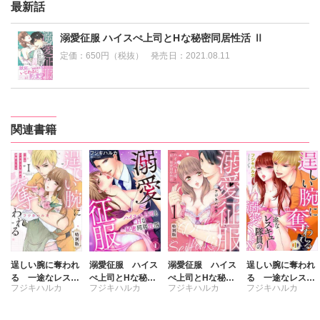
最新話
溺愛征服 ハイスぺ上司とHな秘密同居性活 Ⅱ
定価：
650円（税抜）
発売日：
2021.08.11
関連書籍
逞しい腕に奪われ
溺愛征服 ハイス
溺愛征服 ハイス
逞しい腕に奪われ
る 一途なレスキ
ぺ上司とHな秘密
ぺ上司とHな秘密
る 一途なレスキ
フジキハルカ
フジキハルカ
フジキハルカ
フジキハルカ
ュー隊員の溺愛S
同居性活
同居性活【特別
ュー隊員の溺愛S
EX【特別版】
版】
EX