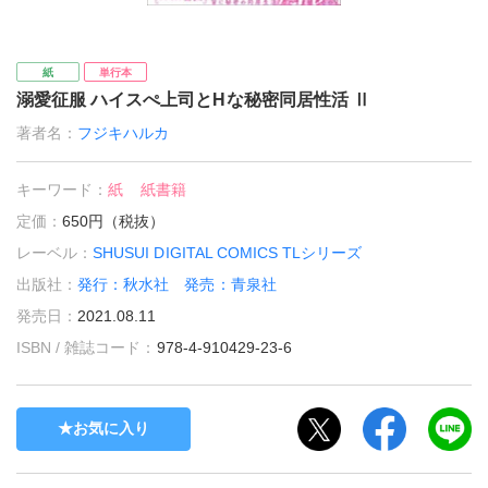
紙
単行本
溺愛征服 ハイスぺ上司とHな秘密同居性活 Ⅱ
著者名：
フジキハルカ
キーワード：
紙
紙書籍
定価：
650円（税抜）
レーベル：
SHUSUI DIGITAL COMICS TLシリーズ
出版社：
発行：秋水社 発売：青泉社
発売日：
2021.08.11
ISBN / 雑誌コード：
978-4-910429-23-6
お気に入り