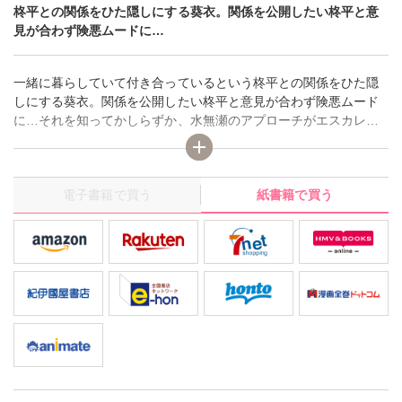
柊平との関係をひた隠しにする葵衣。関係を公開したい柊平と意
見が合わず険悪ムードに…
一緒に暮らしていて付き合っているという柊平との関係をひた隠
しにする葵衣。関係を公開したい柊平と意見が合わず険悪ムード
に…それを知ってかしらずか、水無瀬のアプローチがエスカレー
ト！そんな中、社員旅行の日がやってきて!?葵衣の濡れたTシャツ
越しに透けた水着とボディラインに、男性社員は大喜び。それに
嫉妬した柊平は葵衣を連れ去り「やじゃないだろ。もう咥えて
電子書籍で買う
紙書籍で買う
る」いつもよりさらに意地悪に責め立てる柊平。熱くて大きいの
を押し当てられ焦らされると、奥が疼いて――！