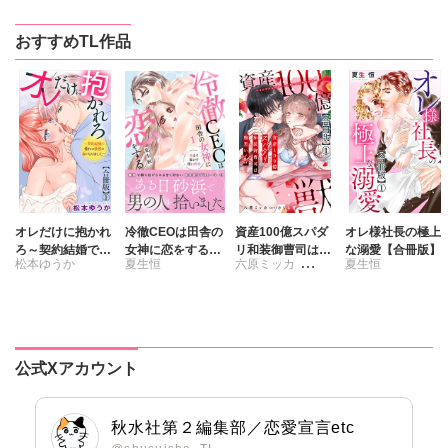
おすすめTL作品
オレだけに抱かれ
冷徹CEOは田舎の
資産100億スパダ
オレ様社長の極上
ろ～契約結婚で憧
女神に恋をする
リ和装御曹司は腹
な溺愛【合冊版】
松本ゆうか
夏生恒
六原ミッカ
夏生恒
れの教授の妻にな
1 奥まで溶かす
黒い獣～イジワル
りました～【合冊
深い熱愛
な指遣いから感じ
さくら蒼
版】
る圧倒的快感～
【合冊版】
公式Xアカウント
秋水社第２編集部／恋愛宣言etc