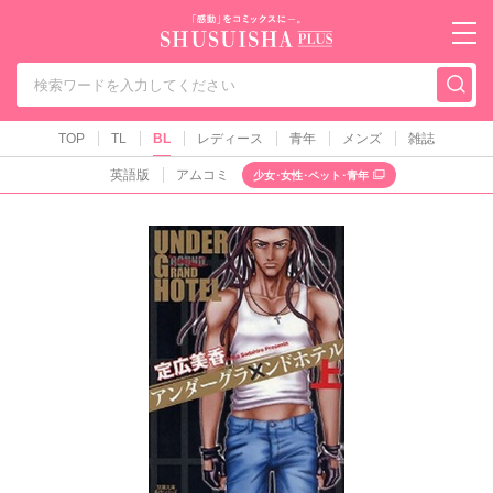
秋水社PLUS（テ
TOP
TL
BL
レディース
青年
メンズ
雑誌
英語版
アムコミ
少女･女性･ペット･青年