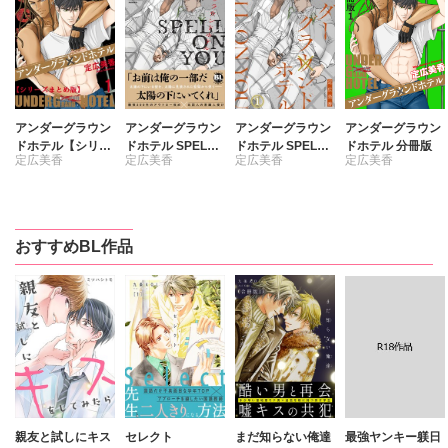
アンダーグラウン
アンダーグラウン
アンダーグラウン
アンダーグラウン
ドホテル【シリー
ドホテル SPELL
ドホテル SPELL
ドホテル 分冊版
定広美香
定広美香
定広美香
定広美香
ズまとめ版】
ON YOU【単行本
ON YOU
版】【電子書店特
典付き】
おすすめBL作品
親友と試しにキス
セレクト
まだ知らない俺達
最強ヤンキー躾日