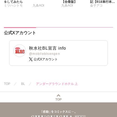
をしてみたら
【合冊版】
記【R18単行本
ミツハシトモ
九条AOI
九条AOI
金子アコ
版】
公式Xアカウント
秋水社BL宣言 info
@mobileblsengen
公式Xアカウント
TOP
BL
アンダーグラウンドホテル 上
TOP