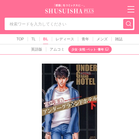
秋水社PLUS（テ
TOP
TL
BL
レディース
青年
メンズ
雑誌
英語版
アムコミ
少女･女性･ペット･青年