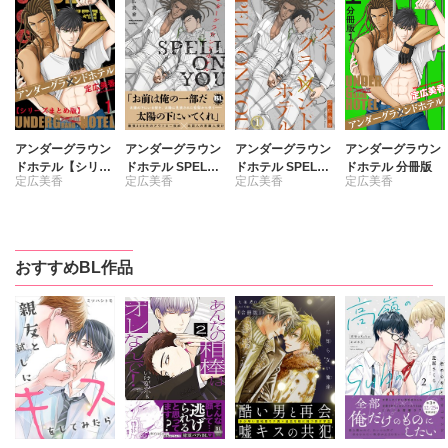
アンダーグラウン
アンダーグラウン
アンダーグラウン
アンダーグラウン
ドホテル【シリー
ドホテル SPELL
ドホテル SPELL
ドホテル 分冊版
定広美香
定広美香
定広美香
定広美香
ズまとめ版】
ON YOU【単行本
ON YOU
版】【電子書店特
典付き】
おすすめBL作品