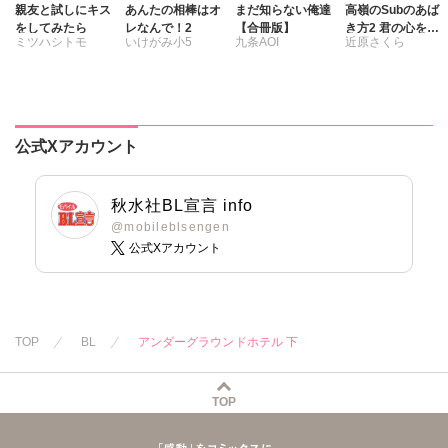
親友と試しにキス
あんたの相棒はオ
まだ知らない俺達
高嶺のSubのあば
をしてみたら
レなんで！2
【合冊版】
き方2 君の心をと
ミツハシトモ
いけがみ小5
九条AOI
近原さくら
かすコマンド
公式Xアカウント
秋水社BL宣言 info
@mobileblsengen
公式Xアカウント
TOP
BL
アンダーグラウンドホテル 下
TOP