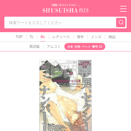
秋水社PLUS（テ
TOP
TL
BL
レディース
青年
メンズ
雑誌
英語版
アムコミ
少女･女性･ペット･青年