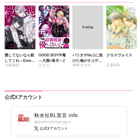
愛してないなら殺
GOOD BOY中毒
バリタチNo.1に負
クロスヴォイス
してくれ～Domの
～大雅×皐月～2
けた俺がネコデビ
大林由佳
ともち
神林タカキ
九条AOI
本能、Subの慈愛
ューするまで【R
～
18単行本版】2
【電子限定特典付
き】
公式Xアカウント
秋水社BL宣言 info
@mobileblsengen
公式Xアカウント