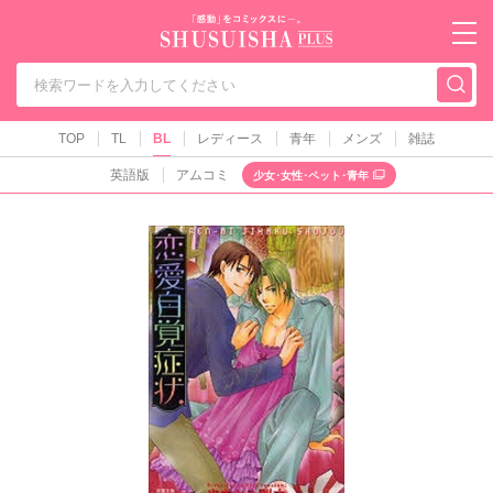
秋水社PLUS（テ
TOP
TL
BL
レディース
青年
メンズ
雑誌
英語版
アムコミ
少女･女性･ペット･青年