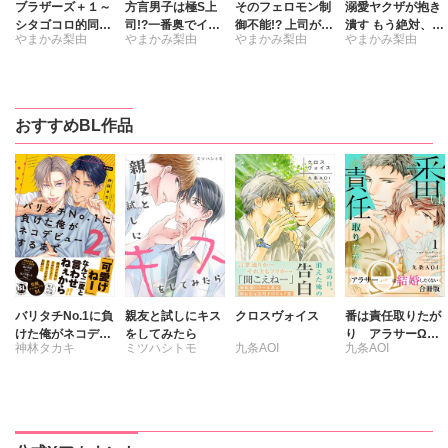
ブラザーズ＋１～
方言男子は極S上
そのフェロモン制
溺愛ヤクザが抱き
シタゴコロ的同居
司!?一番奥でイカ
御不能!? 上司が突
潰す もう絶対、離
やまかみ梨由
やまかみ梨由
やまかみ梨由
やまかみ梨由
生活【豪華版】
せたるき【コミッ
然ケモノになった
さへん【コミック
クス版】【電子版
ら
ス版】【電子版限
限定特典付き】
定特典付き】
おすすめBL作品
バリタチNo.1に負
親友と試しにキス
クロスヴォイス
番は責任取りたが
けた俺がネコデビ
をしてみたら
り アラサーΩは
神林タカキ
ミツハシトモ
九条AOI
九条AOI
ューするまで【単
結婚したくない
行本版】2【電子
【合冊版】
限定特典付き】