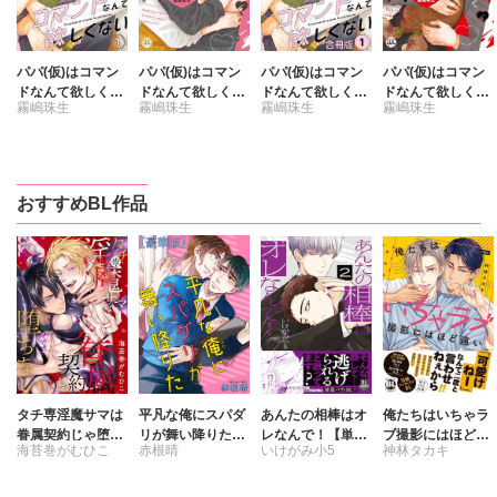
パパ(仮)はコマン
パパ(仮)はコマン
パパ(仮)はコマン
パパ(仮)はコマン
ドなんて欲しくな
ドなんて欲しくな
ドなんて欲しくな
ドなんて欲しくな
霧嶋珠生
霧嶋珠生
霧嶋珠生
霧嶋珠生
い
い【単行本版】2
い【合冊版】
い【単行本版】1
【電子書店特典付
【電子書店特典付
き】
き】
おすすめBL作品
タチ専淫魔サマは
平凡な俺にスパダ
あんたの相棒はオ
俺たちはいちゃラ
眷属契約じゃ堕ち
リが舞い降りた
レなんで！【単行
ブ撮影にはほど遠
海苔巻がむひこ
赤根晴
いけがみ小5
神林タカキ
ない
【豪華版】
本版】2
い