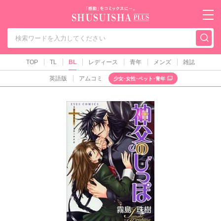
秋水社PLUS（テ
TOP
TL
BL
レディース
青年
メンズ
雑誌
英語版
アムコミ
少女･女性･ペット･青年