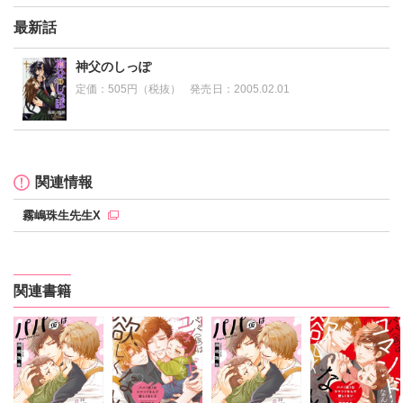
最新話
神父のしっぽ
定価：
505円（税抜）
発売日：
2005.02.01
関連情報
霧嶋珠生先生X
関連書籍