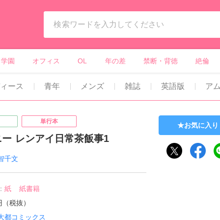
ィーンズラブ・ボーイズラブ等）
学園
オフィス
OL
年の差
禁断・背徳
絶倫
ィース
青年
メンズ
雑誌
英語版
ア
単行本
お気に入り
ー レンアイ日常茶飯事1
智千文
：
紙
紙書籍
1円（税抜）
大都コミックス