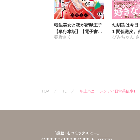
転生美女と夜が野獣王子
幼馴染は今日
【単行本版】【電子書店
1 関係激変。
春野さく
ぴみちゃん
限定特典付き】7
が溺愛彼氏に
TOP
TL
年上ハニー レンアイ日常茶飯事1