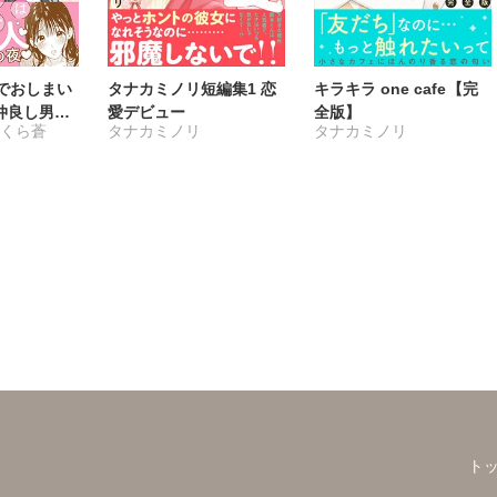
でおしまい
タナカミノリ短編集1 恋
キラキラ one cafe【完
仲良し男子
愛デビュー
全版】
さくら蒼
タナカミノリ
タナカミノリ
なった夜
ト