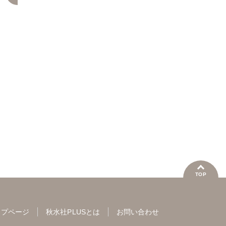
私の推しはオフィスで迫
旦那様が朝から晩まで放
資産10
る溺愛野獣～聖域無視、
してくれないⅧ エッチで
御曹司
ししどゆま
さくら蒼
西いちこ
六原ミ
迫られ抱かれる絶頂トロ
甘いワケあり婚!?
ワルな
トロ生活～【電子単行本
圧倒的
版】2
TOP
ップページ
秋水社PLUSとは
お問い合わせ