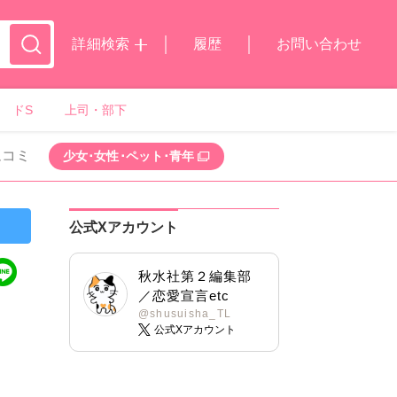
詳細検索
履歴
お問い合わせ
ドS
上司・部下
ムコミ
少女･女性･ペット･青年
公式Xアカウント
秋水社第２編集部
／恋愛宣言etc
@shusuisha_TL
公式Xアカウント