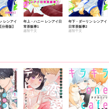
ン レンアイ
年上・ハニー レンアイ日
年下・ダーリン レンアイ
【分冊版】
常茶飯事1
日常茶飯事2
越智千文
越智千文