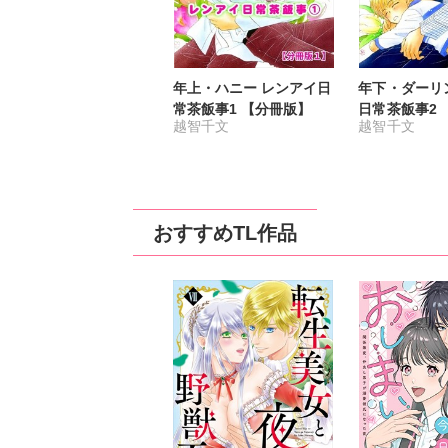
年上・ハニー レンアイ日
年下・ダーリ
常茶飯事1 【分冊版】
日常茶飯事2 
越智千文
越智千文
おすすめTL作品