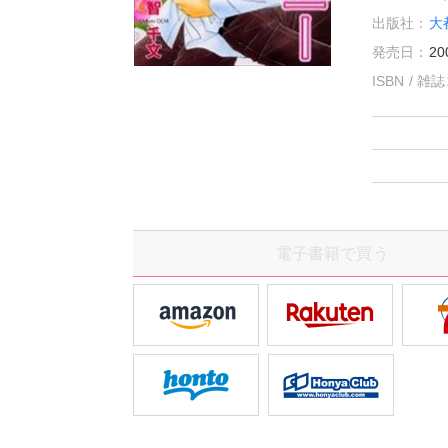
出版社：
大
発売日：
20
ISBN / 
電子書籍で買う