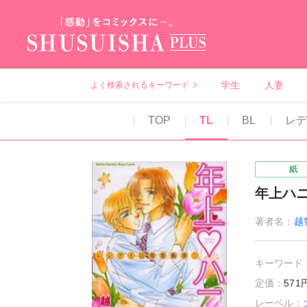
秋水社PLUS（テ
学生
人妻
よく検索されるキーワード
TOP
TL
BL
レデ
紙
年上ハニ
著者名：
越
キーワード
定価：
57
レーベル：