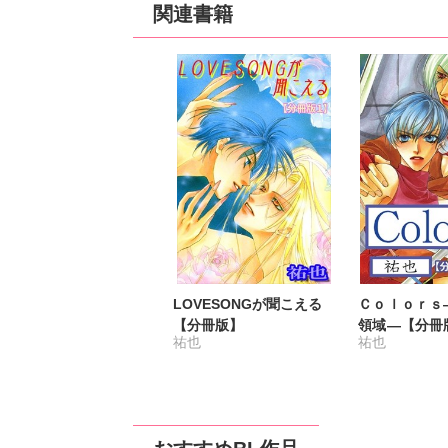
関連書籍
LOVESONGが聞こえる
Ｃｏｌｏｒｓ
【分冊版】
領域―【分冊
祐也
祐也