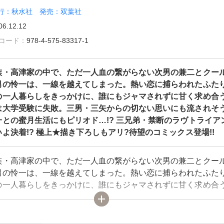
行：秋水社 発売：双葉社
06.12.12
雑誌コード：
978-4-575-83317-1
族・高津家の中で、ただ一人血の繋がらない次男の兼二とクー
男の怜一は、一線を越えてしまった。熱い恋に捕らわれたふた
の一人暮らしをきっかけに、誰にもジャマされずに甘く求め合
は大学受験に失敗。三男・三矢からの切ない思いにも流されそ
一との蜜月生活にもピリオド…!? 三兄弟・禁断のラヴトライア
よ決着!? 極上★描き下ろしもアリ?待望のコミックス登場!!
族・高津家の中で、ただ一人血の繋がらない次男の兼二とクー
男の怜一は、一線を越えてしまった。熱い恋に捕らわれたふた
の一人暮らしをきっかけに、誰にもジャマされずに甘く求め合
は大学受験に失敗。三男・三矢からの切ない思いにも流されそ
一との蜜月生活にもピリオド…!? 三兄弟・禁断のラヴトライア
よ決着!? 極上★描き下ろしもアリ?待望のコミックス登場!!