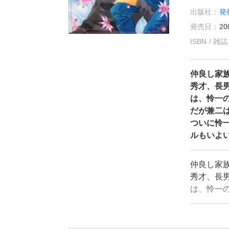
出版社：
発
発売日：
20
ISBN / 
仲良し家
秀才、長
は、怜一
だが兼二
ついに怜
ルもいよい
仲良し家
秀才、長
は、怜一
だが兼二
ついに怜
ルもいよい