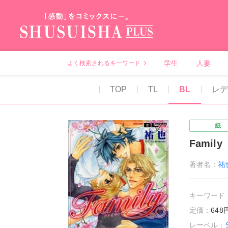
秋水社PLUS（テ
学生
人妻
よく検索されるキーワード
TOP
TL
BL
レ
紙
Family
著者名：
祐
キーワード
定価：
64
レーベル：