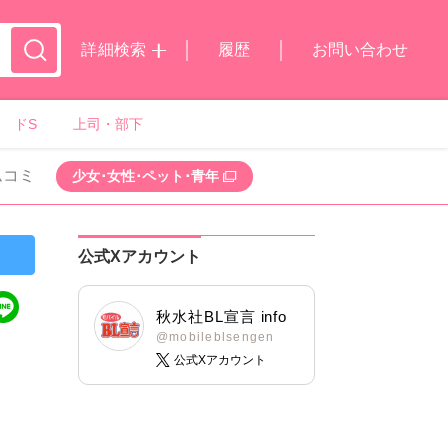
詳細検索
履歴
お問い合わせ
ドS
上司・部下
ムコミ
少女･女性･ペット･青年
公式Xアカウント
秋水社BL宣言 info
@mobileblsengen
公式Xアカウント