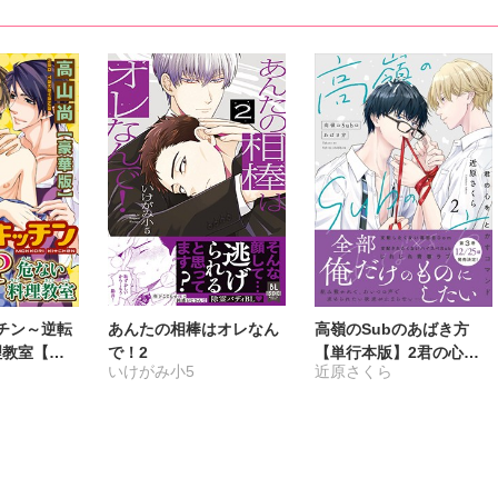
チン～逆転
あんたの相棒はオレなん
高嶺のSubのあばき方
理教室【豪
で！2
【単行本版】2君の心を
いけがみ小5
近原さくら
とかすコマンド【電子限
定特典付き】