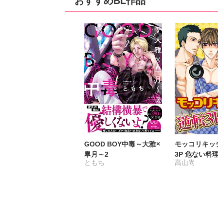
おすすめBL作品
GOOD BOY中毒～大雅×
モッコリキッ
皐月～2
3P 危ない料
ともち
高山尚
華版】