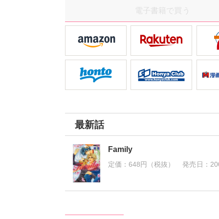
電子書籍で買う
最新話
Family
定価：
648円（税抜）
発売日：
20