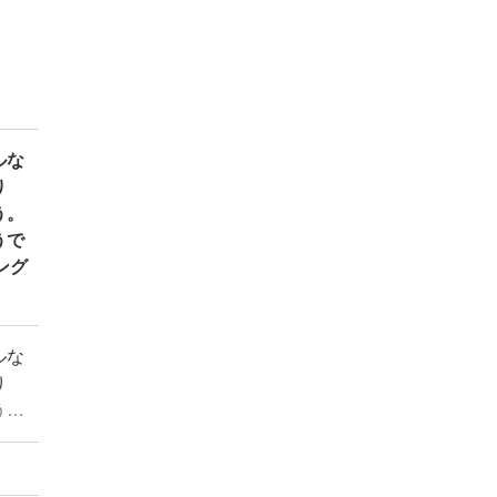
ルな
り
う。
うで
ング
ルな
り
う。
うで
ング