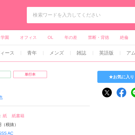
ィーンズラブ・ボーイズラブ等）
学園
オフィス
OL
年の差
禁断・背徳
絶倫
ディース
青年
メンズ
雑誌
英語版
ア
単行本
お気に入り
也
：
紙
紙書籍
8円（税抜）
SSS AC