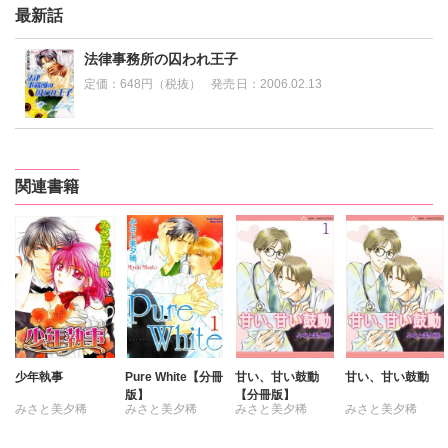
最新話
法律事務所の囚われ王子
定価：
648円（税抜）
発売日：
2006.02.13
関連書籍
少年執事
Pure White【分冊
甘い、甘い鼓動
甘い、甘い鼓動
版】
【分冊版】
みさと美夕稀
みさと美夕稀
みさと美夕稀
みさと美夕稀