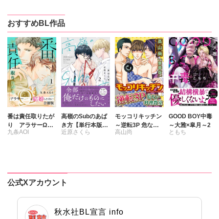
おすすめBL作品
番は責任取りたが
高嶺のSubのあば
モッコリキッチン
GOOD BOY中毒
り アラサーΩは
き方【単行本版】
～逆転3P 危ない
～大雅×皐月～2
九条AOI
近原さくら
高山尚
ともち
結婚したくない
2君の心をとかす
料理教室【豪華
【合冊版】
コマンド【電子限
版】
定特典付き】
公式Xアカウント
秋水社BL宣言 info