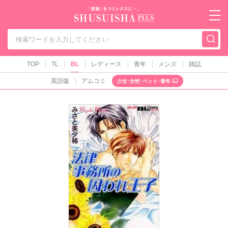
秋水社PLUS（テ
TOP
TL
BL
レディース
青年
メンズ
雑誌
英語版
アムコミ
少女･女性･ペット･青年