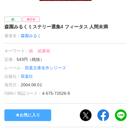
紙
単行本
森園みるくミステリー選集4 フィータス 人間未満
著者名：
森園みるく
キーワード：
紙
紙書籍
定価：
543円（税抜）
レーベル：
双葉文庫名作シリーズ
出版社：
双葉社
発売日：
2004.08.01
ISBN / 雑誌コード：
4-575-72526-9
お気に入り