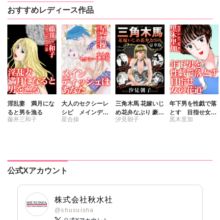
おすすめレディース作品
淫乱妻 満月にな
大人のセクシーレ
三角木馬 花嫁いじ
年下男を性戯で落
ると男を漁る
シピ メインディ
め花弁なぶり 豪華
とす 目指せ女の
藤井三和子
星合操
汐見朝子
黒木里加
ッシュはあなた
版
花道
公式Xアカウント
株式会社秋水社
@shusuisha