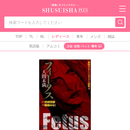
秋水社PLUS（テ
TOP
TL
BL
レディース
青年
メンズ
雑誌
英語版
アムコミ
少女･女性･ペット･青年