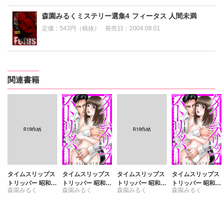
森園みるくミステリー選集4 フィータス 人間未満
定価：
543円（税抜）
発売日：
2004.08.01
関連書籍
タイムスリップス
タイムスリップス
タイムスリップス
タイムスリップス
トリッパー 昭和の
トリッパー 昭和の
トリッパー 昭和の
トリッパー 昭和の
森園みるく
森園みるく
森園みるく
森園みるく
ストリップ劇場で
ストリップ劇場で
ストリップ劇場で
ストリップ劇場で
私は女神になりま
私は女神になりま
私は女神になりま
私は女神になりま
した R18版
した
した R18版 【合
した 【合冊版】
冊版】