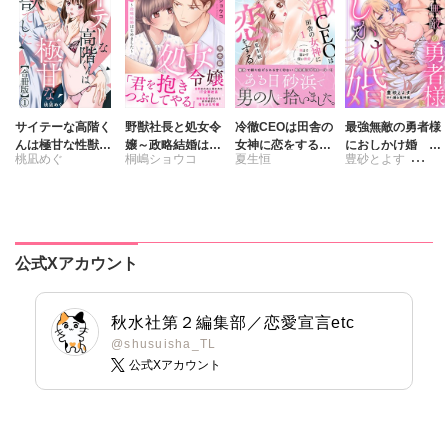
サイテーな高階く
野獣社長と処女令
冷徹CEOは田舎の
最強無敵の勇者様
んは極甘な性獣で
嬢～政略結婚はじ
女神に恋をする
におしかけ婚 義
桃凪めぐ
桐嶋ショウコ
夏生恒
豊砂とよす
した【合冊版】
めました～【完全
1 奥まで溶かす
実家に搾取されて
版】
深い熱愛
愛を知らない彼に
踊る毒林檎
本当の愛を教えま
す!!
公式Xアカウント
秋水社第２編集部／恋愛宣言etc
@shusuisha_TL
公式Xアカウント