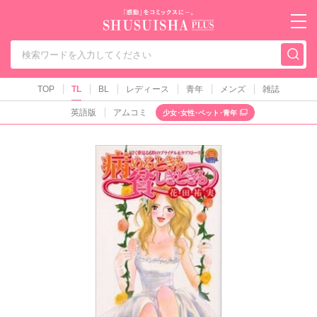
秋水社PLUS（テ
TOP
TL
BL
レディース
青年
メンズ
雑誌
英語版
アムコミ
少女･女性･ペット･青年