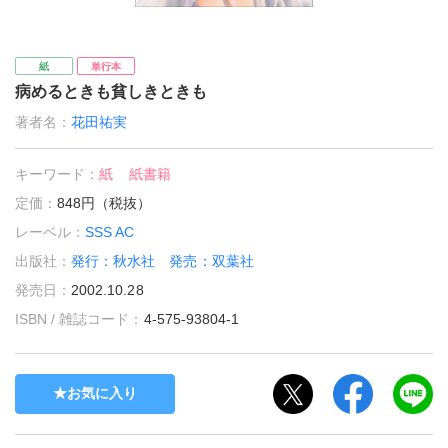
紙
単行本
病めるときも貧しきときも
著者名：
花田祐実
キーワード：
紙
紙書籍
定価：
848円（税抜）
レーベル：
SSS AC
出版社：
発行：秋水社 発売：双葉社
発売日：
2002.10.28
ISBN / 雑誌コード：
4-575-93804-1
お気に入り