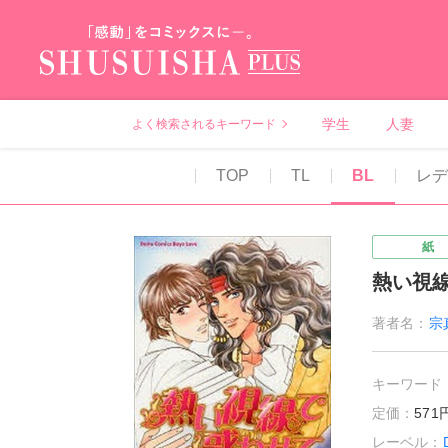
秋水社PLUS（テ
学生
人妻
よく検索されるキーワード
TOP
TL
BL
レ
紙
熱い視
著者名：
宗
キーワード
定価：
57
レーベル：