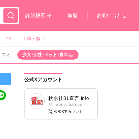
詳細検索
履歴
お問い合わせ
ドS
上司・部下
ムコミ
少女･女性･ペット･青年
公式Xアカウント
秋水社BL宣言 info
@mobileblsengen
公式Xアカウント