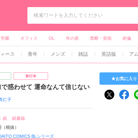
ィーンズラブ・ボーイズラブ等）
学園
オフィス
OL
年の差
禁断・背徳
絶倫
ディース
青年
メンズ
雑誌
英語版
ア
単行本
お気に入り
線で惑わせて 運命なんて信じない
真仁子
：
紙
紙書籍
1円（税抜）
DAITO COMICS BLシリーズ