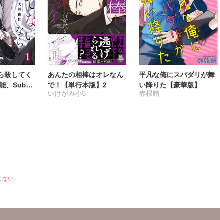
ら殺してく
あんたの相棒はオレなん
平凡な俺にスパダリが舞
能、Subの
で！【単行本版】2
い降りた【豪華版】
いけがみ小5
赤根晴
じない