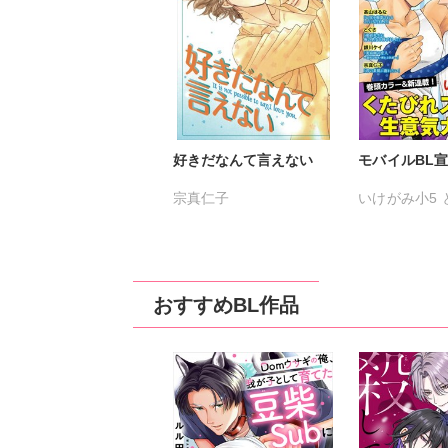
好きだなんて言えない
モバイルBL宣言 
宗真仁子
いけがみ小5
銀川ケイ
高山
市花マツビ
宗
おすすめBL作品