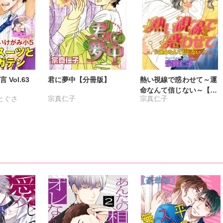
Vol.63
君に夢中【分冊版】
熱い視線で惑わせて～運
命なんて信じない～【分
とぐさ
宗真仁子
宗真仁子
冊版】
はるな
真仁子