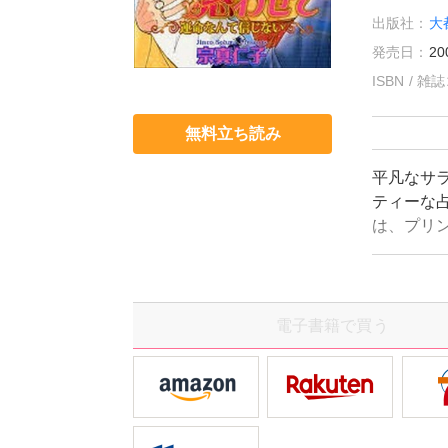
出版社：
大
発売日：
20
ISBN / 
無料立ち読み
平凡なサ
ティーな
は、プリ
会ったプ
恋のライ
ャルラヴ
電子書籍で買う