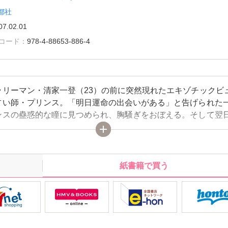
都社
07.02.01
雑誌コード：
978-4-88653-886-4
ラリーマン・清家一登（23）の前に突然現れたエキゾチックビ
占い師・プリンス。「明日運命の出会いがある」と告げられた
ンスの蠱惑的な瞳に見つめられ、胸騒ぎをおぼえる。そして翌
リンスに、ゴーインに、だけど甘く唇を奪われて…。 一登を
バル・アラスのアフターストーリーも描き下ろしで掲載！ ス
・満載コミックス！
紙書籍で買う