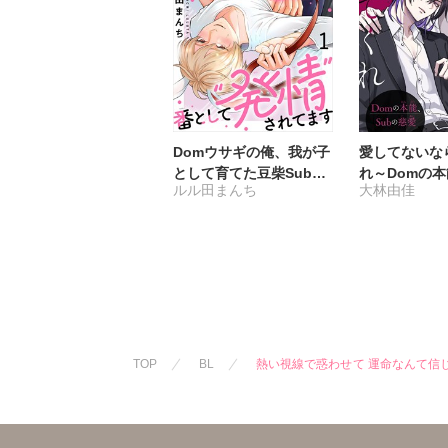
Domウサギの俺、我が子
愛してないな
として育てた豆柴Subに
れ～Domの本
ルル田まんち
大林由佳
番として“発情”されてま
慈愛～
す
TOP
BL
熱い視線で惑わせて 運命なんて信