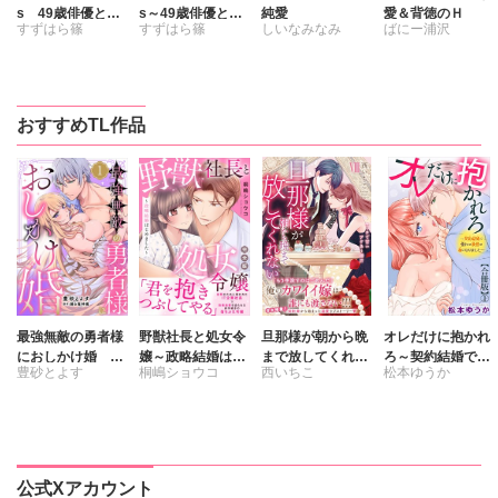
s 49歳俳優と50
s～49歳俳優と50
純愛
愛＆背徳のＨ
すずはら篠
すずはら篠
しいなみなみ
ばにー浦沢
歳映像監督の場合
歳映像監督の場合
【単行本版】【電
～分冊版
月城ゆな
月城ゆな
子限定特典付き】
森智世乃
浜田理枝子
浜田理枝子
かまくらなな
おすすめTL作品
すずはら篠
すずはら篠
最強無敵の勇者様
野獣社長と処女令
旦那様が朝から晩
オレだけに抱かれ
におしかけ婚 義
嬢～政略結婚はじ
まで放してくれな
ろ～契約結婚で憧
豊砂とよす
桐嶋ショウコ
西いちこ
松本ゆうか
実家に搾取されて
めました～【完全
いⅧ エッチで甘い
れの教授の妻にな
愛を知らない彼に
版】
ワケあり婚!?
りました～【合冊
踊る毒林檎
本当の愛を教えま
版】
す!!
公式Xアカウント