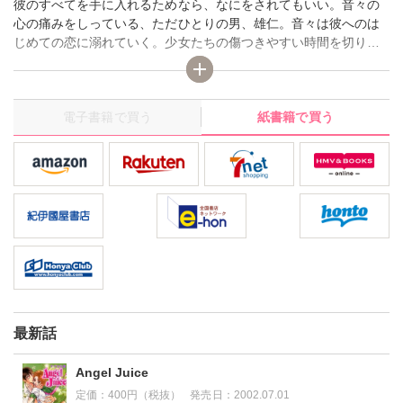
彼のすべてを手に入れるためなら、なにをされてもいい。音々の
心の痛みをしっている、ただひとりの男、雄仁。音々は彼へのは
じめての恋に溺れていく。少女たちの傷つきやすい時間を切り取
った、珠玉の短編集。 【絶版】※携帯サイト「秋水社ガールズ
コミック★kiss」にてお読みいただけます。
電子書籍で買う
紙書籍で買う
最新話
Angel Juice
定価：
400円（税抜）
発売日：
2002.07.01