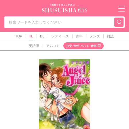
秋水社PLUS（テ
TOP
TL
BL
レディース
青年
メンズ
雑誌
英語版
アムコミ
少女･女性･ペット･青年