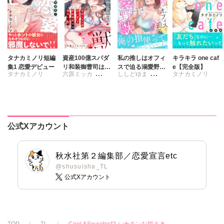
タナカミノリ短編
資産100億スパダ
私の推しはオフィ
キラキラ one caf
集1 恋愛デビュー
リ和装御曹司は腹
スで迫る溺愛野獣
e【完全版】
タナカミノリ
六原ミッカ
ししどゆま
タナカミノリ
黒い獣～イジワル
～聖域無視、迫ら
な指遣いから感じ
れ抱かれる絶頂ト
さくら蒼
さくら蒼
る圧倒的快感～
ロトロ生活～【電
【合冊版】
子単行本版】3
公式Xアカウント
秋水社第２編集部／恋愛宣言etc
@shusuisha_TL
公式Xアカウント