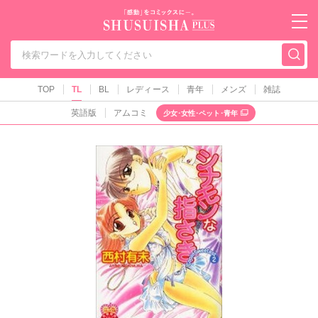
秋水社PLUS（テ
TOP
TL
BL
レディース
青年
メンズ
雑誌
英語版
アムコミ
少女･女性･ペット･青年