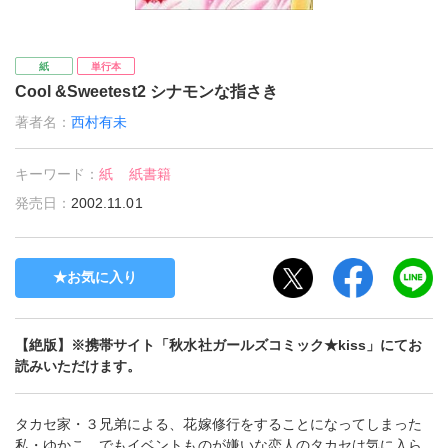
紙
単行本
Cool &Sweetest2 シナモンな指さき
著者名：
西村有未
キーワード：
紙
紙書籍
発売日：
2002.11.01
お気に入り
【絶版】※携帯サイト「秋水社ガールズコミック★kiss」にてお
読みいただけます。
タカセ家・３兄弟による、花嫁修行をすることになってしまった
私・ゆかこ。でもイベントものが嫌いな恋人のタカセは気に入ら