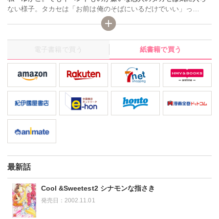
ない様子。タカセは「お前は俺のそばにいるだけでいい」っ
て…。これって私、大事にされてる？うぬぼれてもいいのかな…
☆ 【絶版】※携帯サイト「秋水社ガールズコミック★kiss」にて
お読みいただけます。
電子書籍で買う
紙書籍で買う
最新話
Cool &Sweetest2 シナモンな指さき
発売日：
2002.11.01