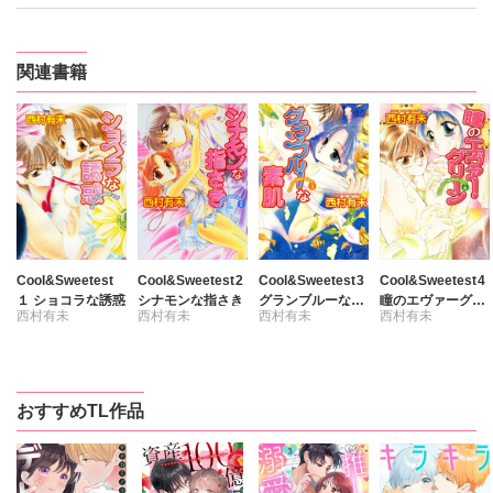
関連書籍
Cool&Sweetest
Cool&Sweetest2
Cool&Sweetest3
Cool&Sweetest4
１ ショコラな誘惑
シナモンな指さき
グランブルーな素
瞳のエヴァーグリ
西村有未
西村有未
西村有未
西村有未
肌
ーン
おすすめTL作品