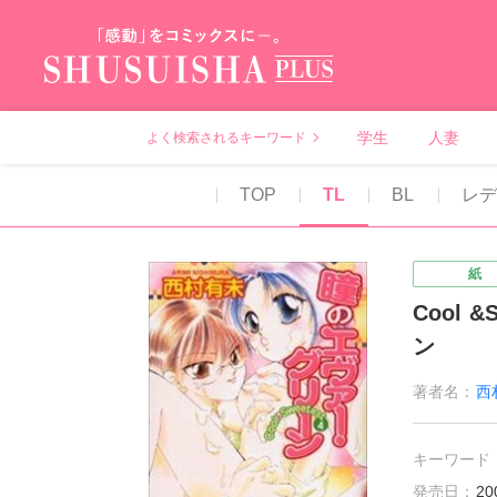
秋水社PLUS（テ
学生
人妻
よく検索されるキーワード
TOP
TL
BL
レデ
紙
Cool 
ン
著者名：
西
キーワード
発売日：
20