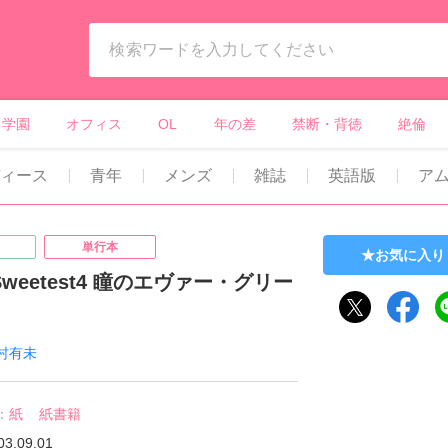
ィーンズラブ・ボーイズラブ等）
学園
オフィス
OL
年の差
禁断・背徳
絶倫
ィース
青年
メンズ
雑誌
英語版
ア
単行本
お気に入り
&Sweetest4 瞳のエヴァー・グリー
村有未
：
紙
紙書籍
03.09.01