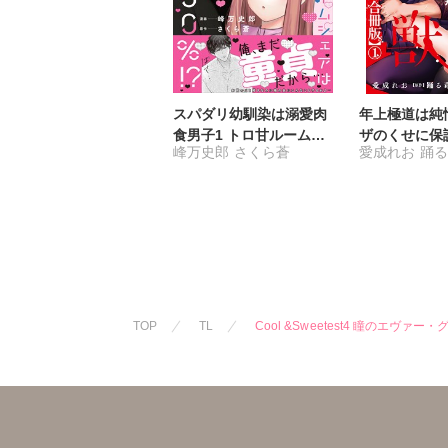
スパダリ幼馴染は溺愛肉
年上極道は純
食男子1 トロ甘ルームシ
ザのくせに保
峰万史郎
さくら蒼
愛成れお
踊
ェアは雄濃度300％!?
はやめて【合
TOP
TL
Cool &Sweetest4 瞳のエヴァー