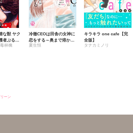
情な獣 ヤク
冷徹CEOは田舎の女神に
キラキラ one cafe【完
護者ぶるの
恋をする～奥まで溶かす
全版】
る毒林檎
夏生恒
タナカミノリ
冊版】
深い熱愛～【単行本版】
1
・グリーン