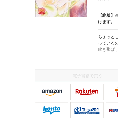
【絶版】※
けます。
ちょっと
っている
吹き飛ば
ールズコミ
電子書籍で買う