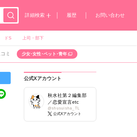
詳細検索
履歴
お問い合わせ
ドS
上司・部下
ムコミ
少女･女性･ペット･青年
公式Xアカウント
秋水社第２編集部
／恋愛宣言etc
@shusuisha_TL
公式Xアカウント