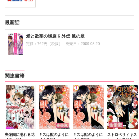
最新話
愛と欲望の螺旋 6 外伝 風の章
定価：
762円（税抜）
発売日：
2009.08.20
関連書籍
失楽園に濡れる花
キスは獣のように
キスは獣のように
ストロベリィキス