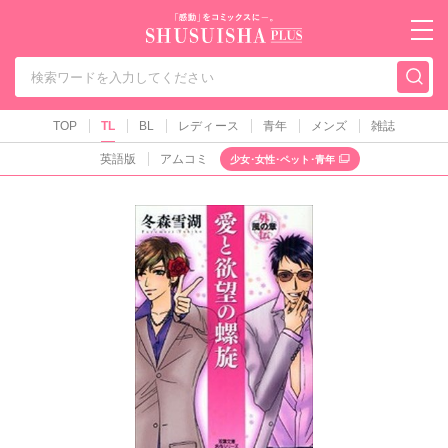
秋水社PLUS（テ
TOP
TL
BL
レディース
青年
メンズ
雑誌
英語版
アムコミ
少女･女性･ペット･青年