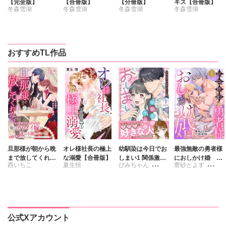
【完全版】
【合冊版】
【分冊版】
キス【合冊版】
冬森雪湖
冬森雪湖
冬森雪湖
冬森雪湖
おすすめTL作品
旦那様が朝から晩
オレ様社長の極上
幼馴染は今日でお
最強無敵の勇者様
まで放してくれな
な溺愛【合冊版】
しまい1 関係激
におしかけ婚 義
西いちこ
夏生恒
ぴみちゃん
豊砂とよす
いⅧ エッチで甘い
変。仲良し男子が
実家に搾取されて
ワケあり婚!?
溺愛彼氏になった
愛を知らない彼に
さくら蒼
踊る毒林檎
夜
本当の愛を教えま
す!!
公式Xアカウント