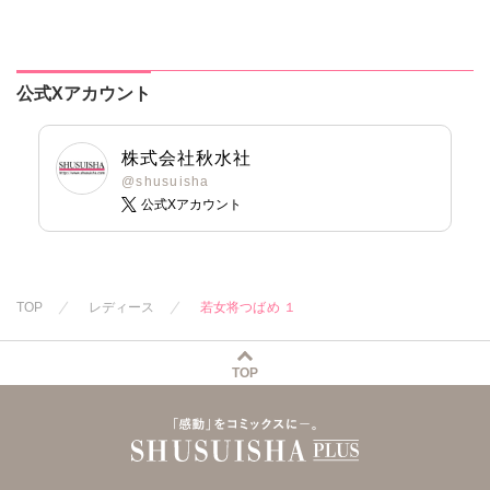
公式Xアカウント
株式会社秋水社
@shusuisha
公式Xアカウント
TOP
レディース
若女将つばめ １
TOP