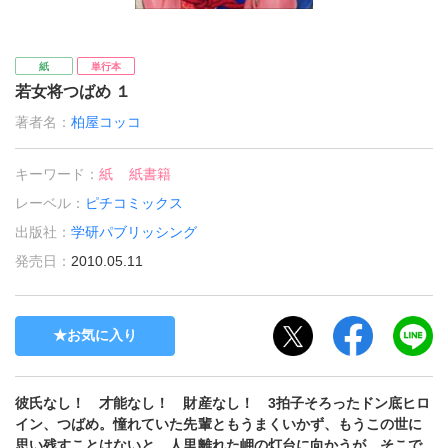
紙
単行本
若女将つばめ １
著者名：
柏屋コッコ
キーワード：
紙
紙書籍
レーベル：
ピチコミックス
出版社：
学研パブリッシング
発売日：
2010.05.11
お気に入り
彼氏なし！ 才能なし！ 財産なし！ 3拍子そろったドン底ヒロ
イン、つばめ。憧れていた先輩ともうまくいかず、もうこの世に
思い残すことはないと、人里離れた岬の灯台に向かうが、そこで