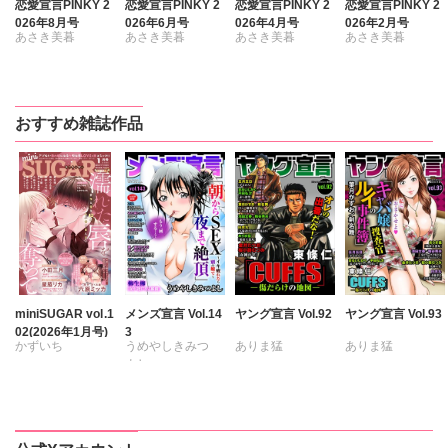
恋愛宣言PINKY 2
恋愛宣言PINKY 2
恋愛宣言PINKY 2
恋愛宣言PINKY 2
026年8月号
026年6月号
026年4月号
026年2月号
あさき美暮
あさき美暮
あさき美暮
あさき美暮
きらた
ざわっこ
ざわっこ
ざわっこ
つきたておもち
つきたておもち
つきたておもち
つきたておもち
まろん
一之瀬絢
まろん
一之瀬絢
まろん
一之瀬絢
まろん
一之瀬絢
おすすめ雑誌作品
彩戸サイコ
小鳥晶
彩戸サイコ
彩戸サイコ
紫賀サヲリ
松本ゆうか
紫賀サヲリ
小鳥晶
小鳥晶
水瀬友美
小鳥晶
松本ゆうか
松本ゆうか
相田早智子
松本ゆうか
水瀬友美
水瀬友美
大橋薫
水瀬友美
相田早智子
相田早智子
知葉サナガ
相田早智子
知葉サナガ
知葉サナガ
長谷河樹衣
知葉サナガ
望月蜜桃
望月蜜桃
風雅ゆゆ
妹尾美穂
妹尾美穂
妹尾美穂
妹尾美穂
蜜蜂アヤ
蜜蜂アヤ
紅ヶ屋
miniSUGAR vol.1
メンズ宣言 Vol.14
ヤング宣言 Vol.92
ヤング宣言 Vol.93
02(2026年1月号)
3
蜜蜂アヤ
蜜蜂アヤ
六原ミッカ
春時雨よわ
かずいち
うめやしきみつ
ありま猛
ありま猛
ぴみちゃん
春時雨よわ
春時雨よわ
緒形裕美
よし
なかやまさち
まるいしかく
まるいしかく
春時雨よわ
真汐こず
芳乃カオル
竹中ゆかり
乙丸
はたの有咲
金井たつお
金井たつお
いぬかいゆず
おかざき瞳
伊藤悶
杉友カヅヒロ
ヒナギク
びる
剣名舞
五月五日
剣名舞
五月五日
五珠
雪景
粕谷秀夫
夏生恒
桜小路むつみ
桜小路むつみ