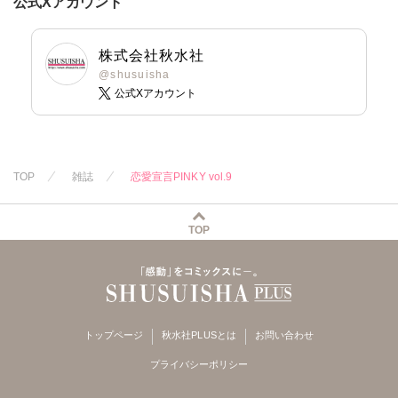
公式Xアカウント
岬ゆきひろ
桐嶋ショウコ
池田文春
東條仁
池田文春
東條仁
柳生柳
小田三月
白虎丸
粕谷秀夫
白虎丸
粕谷秀夫
葉月かずお
星脇リカ
葉月かずお
葉月かずお
株式会社秋水社
みた森たつや
清水沙斗子
平田弘次
平田弘次
@shusuisha
大谷みこと
海月うる子
公式Xアカウント
浅ひるゆう
さくら蒼
踊る毒林檎
六原ミッカ
小出ちゃこ
TOP
雑誌
恋愛宣言PINKY vol.9
紅ヶ屋
TOP
トップページ
秋水社PLUSとは
お問い合わせ
プライバシーポリシー