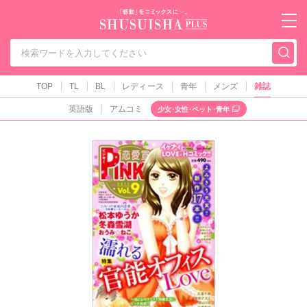
秋水社PLUS（テ
TOP
TL
BL
レディース
青年
メンズ
雑誌
英語版
アムコミ
少女･女性･ペット･青年