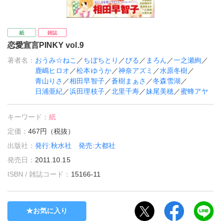
紙
雑誌
恋愛宣言PINKY vol.9
著者名：
おうみ☆ねこ
／
ちぼちとり
／
びる
／
まろん
／
一之瀬絢
／
鹿嶋ヒロオ
／
松本ゆうか
／
神奈アズミ
／
水原冬樹
／
青山りさ
／
相田早智子
／
蒼樹まぁさ
／
冬森雪湖
／
日浦亜紀
／
浜田理枝子
／
北里千寿
／
妹尾美穂
／
蜜蜂アヤ
キーワード：
紙
定価：
467円（税抜）
出版社：
発行:秋水社 発売:大都社
発売日：
2011.10.15
ISBN / 雑誌コード：
15166-11
お気に入り