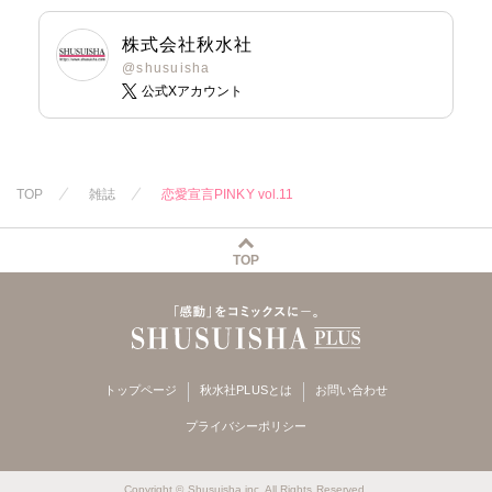
松本ゆうか
小鳥晶
水瀬友美
松本ゆうか
株式会社秋水社
相田早智子
水瀬友美
@shusuisha
公式Xアカウント
知葉サナガ
相田早智子
望月蜜桃
知葉サナガ
妹尾美穂
妹尾美穂
蜜蜂アヤ
蜜蜂アヤ
春時雨よわ
春時雨よわ
TOP
雑誌
恋愛宣言PINKY vol.11
TOP
トップページ
秋水社PLUSとは
お問い合わせ
プライバシーポリシー
Copyright © Shusuisha inc. All Rights Reserved.