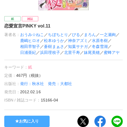
紙
雑誌
恋愛宣言PINKY vol.11
著者名：
おうみ☆ねこ
／
ちぼちとり
／
びる
／
まろん
／
一之瀬絢
／
鹿嶋ヒロオ
／
松本ゆうか
／
神奈アズミ
／
水原冬樹
／
相田早智子
／
蒼樹まぁさ
／
知葉サナガ
／
冬森雪湖
／
日浦亜紀
／
浜田理枝子
／
北里千寿
／
妹尾美穂
／
蜜蜂アヤ
キーワード：
紙
定価：
467円（税抜）
出版社：
発行：秋水社 発売：大都社
発売日：
2012.02.16
ISBN / 雑誌コード：
15166-04
お気に入り