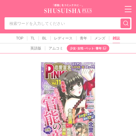
秋水社PLUS（テ
TOP
TL
BL
レディース
青年
メンズ
雑誌
英語版
アムコミ
少女･女性･ペット･青年