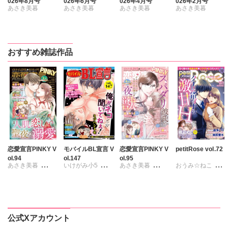
026年8月号
026年6月号
026年4月号
026年2月号
あさき美暮
あさき美暮
あさき美暮
あさき美暮
きらた
ざわっこ
ざわっこ
ざわっこ
つきたておもち
つきたておもち
つきたておもち
つきたておもち
まろん
一之瀬絢
まろん
一之瀬絢
まろん
一之瀬絢
まろん
一之瀬絢
おすすめ雑誌作品
彩戸サイコ
小鳥晶
彩戸サイコ
彩戸サイコ
紫賀サヲリ
松本ゆうか
紫賀サヲリ
小鳥晶
小鳥晶
水瀬友美
小鳥晶
松本ゆうか
松本ゆうか
相田早智子
松本ゆうか
水瀬友美
水瀬友美
大橋薫
水瀬友美
相田早智子
相田早智子
知葉サナガ
相田早智子
知葉サナガ
知葉サナガ
長谷河樹衣
知葉サナガ
望月蜜桃
望月蜜桃
風雅ゆゆ
妹尾美穂
妹尾美穂
妹尾美穂
妹尾美穂
蜜蜂アヤ
蜜蜂アヤ
紅ヶ屋
恋愛宣言PINKY V
モバイルBL宣言 V
恋愛宣言PINKY V
petitRose vol.72
ol.94
ol.147
ol.95
蜜蜂アヤ
蜜蜂アヤ
六原ミッカ
春時雨よわ
あさき美暮
いけがみ小5
あさき美暮
おうみ☆ねこ
ぴみちゃん
春時雨よわ
春時雨よわ
緒形裕美
ざわっこ
ミツハシトモ
ざわっこ
維眞蜜水
黒岬光
春時雨よわ
真汐こず
芳乃カオル
竹中ゆかり
つきたておもち
やゆ
砂
つきたておもち
坂崎未侑
いぬかいゆず
おかざき瞳
伊藤悶
まろん
一之瀬絢
冬坂ころも
まろん
一之瀬絢
桃凪めぐ
五珠
彩戸サイコ
彩戸サイコ
由多いり
公式Xアカウント
小鳥晶
紫賀サヲリ