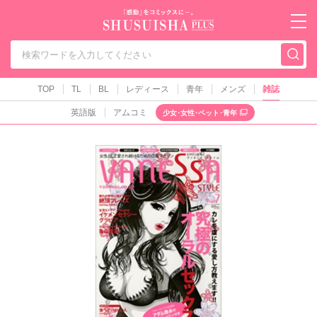
秋水社PLUS（テ
TOP
TL
BL
レディース
青年
メンズ
雑誌
英語版
アムコミ
少女･女性･ペット･青年