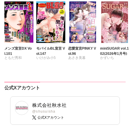
神奈アズミ
相田早智子
知葉サナガ
冬野由乃
望月蜜桃
妹尾美穂
蜜蜂アヤ
Three-Leaf
メンズ宣言DX Vo
モバイルBL宣言 V
恋愛宣言PINKY V
miniSUGAR vol.1
l.101
ol.147
ol.96
02(2026年1月号)
小村あゆみ
ともだ秀和
いけがみ小5
あさき美暮
かずいち
前田アラン
雅亜公
海野幸
ミツハシトモ
ざわっこ
なかやまさち
大島岳詩
大和香
やゆ
砂
つきたておもち
はたの有咲
大和正樹
冬坂ころも
まろん
一之瀬絢
ヒナギク
びる
鶴永いくお
小鳥晶
夏生恒
公式Xアカウント
北野健一
松本ゆうか
桐嶋ショウコ
葉月かずお
水瀬友美
小田三月
杏咲モラル
相田早智子
星脇リカ
株式会社秋水社
大橋薫
清水沙斗子
@shusuisha
公式Xアカウント
知葉サナガ
海月うる子
長谷河樹衣
さくら蒼