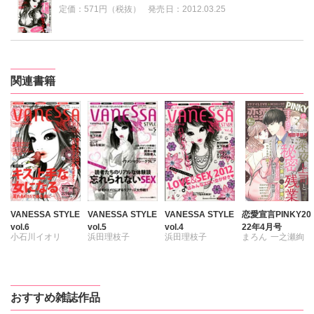
定価：
571円（税抜）
発売日：
2012.03.25
関連書籍
VANESSA STYLE
VANESSA STYLE
VANESSA STYLE
恋愛宣言PINKY20
vol.6
vol.5
vol.4
22年4月号
小石川イオリ
浜田理枝子
浜田理枝子
まろん
一之瀬絢
彩戸サイコ
鹿嶋ヒロオ
小石川イオリ
おすすめ雑誌作品
松本ゆうか