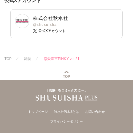
公式Xアカウント
桐嶋ショウコ
池田文春
東條仁
岬ゆきひろ
池田文春
東條仁
小田三月
白虎丸
粕谷秀夫
葉月かずお
白虎丸
粕谷秀夫
星脇リカ
葉月かずお
みた森たつや
葉月かずお
株式会社秋水社
清水沙斗子
平田弘次
大谷みこと
平田弘次
@shusuisha
公式Xアカウント
海月うる子
浅ひるゆう
さくら蒼
踊る毒林檎
六原ミッカ
小出ちゃこ
TOP
雑誌
恋愛宣言PINKY vol.21
紅ヶ屋
TOP
トップページ
秋水社PLUSとは
お問い合わせ
プライバシーポリシー