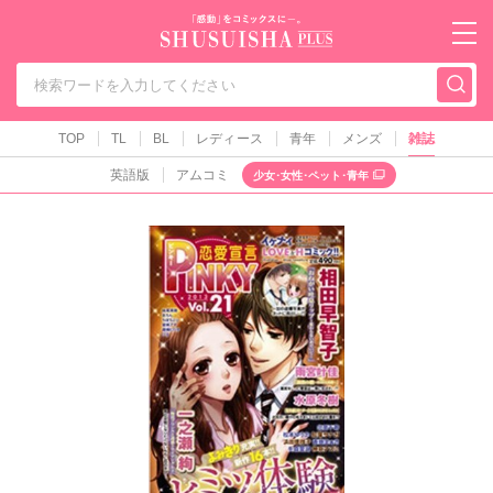
秋水社PLUS（テ
TOP
TL
BL
レディース
青年
メンズ
雑誌
英語版
アムコミ
少女･女性･ペット･青年