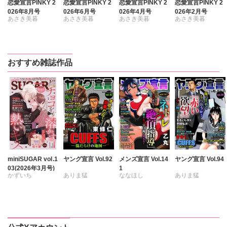
恋愛宣言PINKY 2
恋愛宣言PINKY 2
恋愛宣言PINKY 2
恋愛宣言PINKY 2
026年8月号
026年6月号
026年4月号
026年2月号
あさき美暮
あさき美暮
あさき美暮
あさき美暮
きらた
ざわっこ
ざわっこ
ざわっこ
つきたておもち
つきたておもち
つきたておもち
つきたておもち
まろん
一之瀬絢
まろん
一之瀬絢
まろん
一之瀬絢
まろん
一之瀬絢
おすすめ雑誌作品
彩戸サイコ
小鳥晶
彩戸サイコ
彩戸サイコ
紫賀サヲリ
松本ゆうか
紫賀サヲリ
小鳥晶
小鳥晶
水瀬友美
小鳥晶
松本ゆうか
松本ゆうか
相田早智子
松本ゆうか
水瀬友美
水瀬友美
大橋薫
水瀬友美
相田早智子
相田早智子
知葉サナガ
相田早智子
知葉サナガ
知葉サナガ
長谷河樹衣
知葉サナガ
望月蜜桃
望月蜜桃
風雅ゆゆ
妹尾美穂
妹尾美穂
妹尾美穂
妹尾美穂
蜜蜂アヤ
蜜蜂アヤ
紅ヶ屋
miniSUGAR vol.1
ヤング宣言 Vol.92
メンズ宣言 Vol.14
ヤング宣言 Vol.94
03(2026年3月号)
1
蜜蜂アヤ
蜜蜂アヤ
六原ミッカ
春時雨よわ
かずいち
ありま猛
ななほし
ありま猛
ぴみちゃん
春時雨よわ
春時雨よわ
緒形裕美
なかやまさち
まるいしかく
ポリゴンお寿司
まるいしかく
春時雨よわ
真汐こず
芳乃カオル
竹中ゆかり
はたの有咲
金井たつお
乙丸
金井たつお
いぬかいゆず
おかざき瞳
伊藤悶
ヒナギク
びる
剣名舞
五月五日
杉友カヅヒロ
剣名舞
五月五日
五珠
夏生恒
桜小路むつみ
雪景
粕谷秀夫
桜小路むつみ