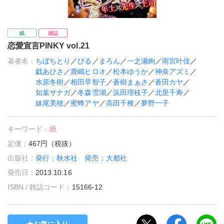
紙
雑誌
恋愛宣言PINKY vol.21
著者名：
ちぼちとり
／
びる
／
まろん
／
一之瀬絢
／
雨宮叶佳
／
戯あひさ
／
鹿嶋ヒロオ
／
松本ゆうか
／
神奈アズミ
／
水原冬樹
／
相田早智子
／
蒼樹まぁさ
／
蒼田カヤ
／
知葉サナガ
／
冬森雪湖
／
浜田理枝子
／
北里千寿
／
妹尾美穂
／
蜜蜂アヤ
／
高田千種
／
夢野一子
キーワード：
紙
定価：
467円（税抜）
出版社：
発行：秋水社 発売：大都社
発売日：
2013.10.16
ISBN / 雑誌コード：
15166-12