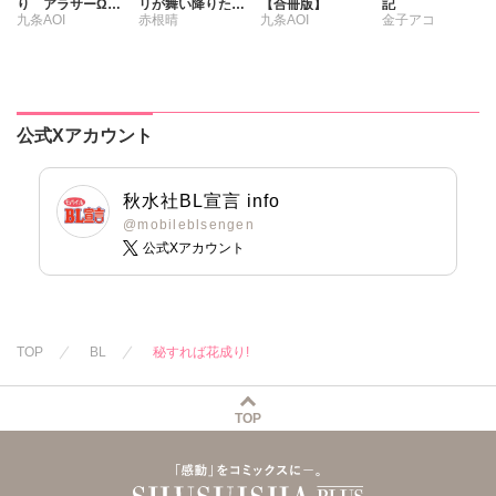
り アラサーΩは
リが舞い降りた
【合冊版】
記
九条AOI
赤根晴
九条AOI
金子アコ
結婚したくない
【豪華版】
公式Xアカウント
秋水社BL宣言 info
@mobileblsengen
公式Xアカウント
TOP
BL
秘すれば花成り!
TOP