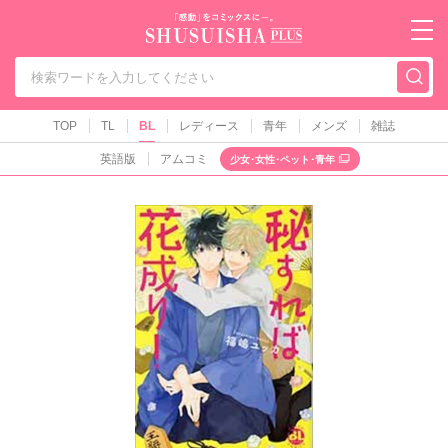
秋水社PLUS（テ
TOP
TL
BL
レディース
青年
メンズ
雑誌
英語版
アムコミ
少女･女性･ペット･青年