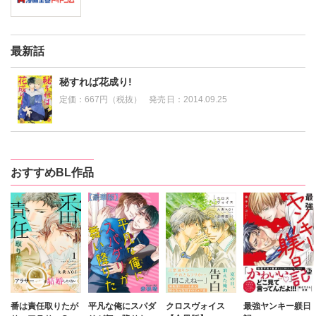
最新話
秘すれば花成り!
定価：
667円（税抜）
発売日：
2014.09.25
おすすめBL作品
番は責任取りたが
平凡な俺にスパダ
クロスヴォイス
最強ヤンキー躾日