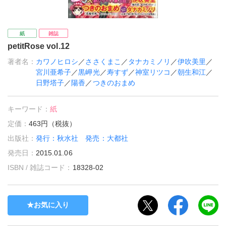
紙
雑誌
petitRose vol.12
著者名：
カワノヒロシ
／
ささくまこ
／
タナカミノリ
／
伊吹美里
／
宮川亜希子
／
黒岬光
／
寿すず
／
神室リツコ
／
朝生和江
／
日野塔子
／
陽香
／
つきのおまめ
キーワード：
紙
定価：
463円（税抜）
出版社：
発行：秋水社 発売：大都社
発売日：
2015.01.06
ISBN / 雑誌コード：
18328-02
お気に入り