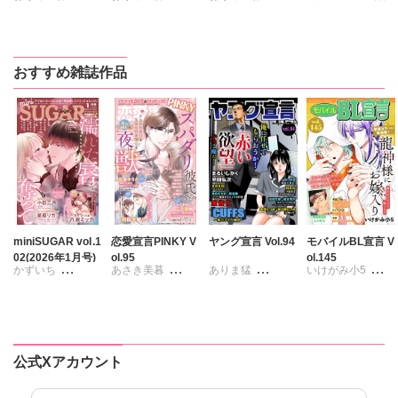
カワノヒロシ
鮎
カワノヒロシ
カワノヒロシ
鮎
維眞蜜水
黒岬光
維眞蜜水
黒岬光
たかはし志貴
鮎
鮎川いゆ
佐久間薫
佐久間薫
維眞蜜水
黒岬光
維眞蜜水
黒岬光
坂崎未侑
おすすめ雑誌作品
鯖虎クロ
佐久間薫
佐久間薫
鯖虎クロ
真田ハイジ
坂崎未侑
坂崎未侑
相田早智子
相田早智子
鯖虎クロ
鯖虎クロ
桃凪めぐ
桃凪めぐ
相田早智子
相田早智子
日野塔子
日野塔子
桃凪めぐ
桃凪めぐ
由多いり
NUKI
由多いり
日野塔子
由多いり
ほなみるか
由多いり
松岡奈奈
miniSUGAR vol.1
恋愛宣言PINKY V
ヤング宣言 Vol.94
モバイルBL宣言 V
02(2026年1月号)
ol.95
ol.145
かずいち
あさき美暮
ありま猛
いけがみ小5
なかやまさち
ざわっこ
まるいしかく
ミツハシトモ
はたの有咲
つきたておもち
金井たつお
やゆ
上川きち
ヒナギク
びる
まろん
一之瀬絢
剣名舞
五月五日
冬坂ころも
夏生恒
彩戸サイコ
桜小路むつみ
公式Xアカウント
桐嶋ショウコ
紫賀サヲリ
池田文春
東條仁
小田三月
小鳥晶
白虎丸
粕谷秀夫