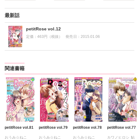
最新話
petitRose vol.12
定価：
463円（税抜）
発売日：
2015.01.06
関連書籍
petitRose vol.81
petitRose vol.79
petitRose vol.78
petitRose vol.77
おうみ☆ねこ
おうみ☆ねこ
おうみ☆ねこ
カワノヒロシ
鮎