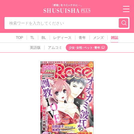
秋水社PLUS（テ
TOP
TL
BL
レディース
青年
メンズ
雑誌
英語版
アムコミ
少女･女性･ペット･青年