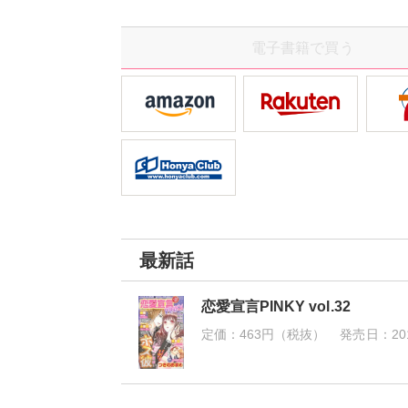
ルや、ア
電子書籍で買う
最新話
恋愛宣言PINKY vol.32
定価：
463円（税抜）
発売日：
20