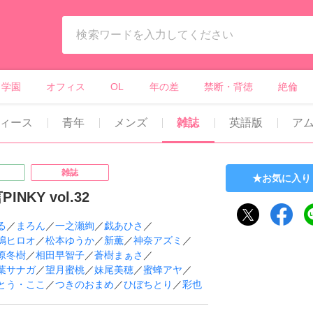
ィーンズラブ・ボーイズラブ等）
学園
オフィス
OL
年の差
禁断・背徳
絶倫
ィース
青年
メンズ
雑誌
英語版
ア
雑誌
お気に入り
INKY vol.32
る
／
まろん
／
一之瀬絢
／
戯あひさ
／
嶋ヒロオ
／
松本ゆうか
／
新薫
／
神奈アズミ
／
原冬樹
／
相田早智子
／
蒼樹まぁさ
／
葉サナガ
／
望月蜜桃
／
妹尾美穂
／
蜜蜂アヤ
／
とう・ここ
／
つきのおまめ
／
ひぼちとり
／
彩也