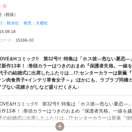
：
紙
3円（税抜）
行：秋水社 発売：大都社
15.08.18
雑誌コード：
15166-10
OVE&Hコミック!! 第32号!! :特集は「ホス彼―危ない夏恋―
新作13本！ :巻頭カラーはつきのおまめ『保護者失格。一線
代子の結婚式に出席したふたりは…!?:センターカラーは新薫
テン肉食男子×インテリ草食女子～』:ほかにも、ラブラブ同棲
アブない花婿さがしなど盛りだくさん♪
OVE&Hコミック!! 第32号!! :特集は「ホス彼―危ない夏恋―
作13本！ :巻頭カラーはつきのおまめ『保護者失格。一線を
子の結婚式に出席したふたりは…!?:センターカラーは新薫『強
ン肉食男子×インテリ草食女子～』:ほかにも、ラブラブ同棲カ