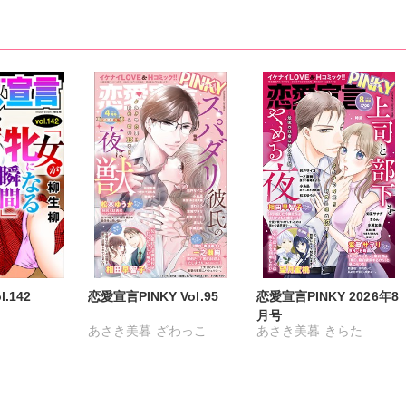
鳥晶
小鳥晶
松本ゆうか
紫賀サヲリ
小鳥晶
瀬友美
水瀬友美
相田早智子
松本ゆうか
水瀬友美
葉サナガ
知葉サナガ
望月蜜桃
相田早智子
知葉サナガ
アヤ
妹尾美穂
蜜蜂アヤ
望月蜜桃
妹尾美穂
時雨よわ
紅ヶ屋
春時雨よわ
蜜蜂アヤ
踊る毒林檎
藤悶
緒形裕美
竹中ゆかり
甘園フミミ
春時雨よわ
茜はづき
きもとのりこ
穂原ナスシ
.142
恋愛宣言PINKY Vol.95
恋愛宣言PINKY 2026年8
月号
丸
あさき美暮
ざわっこ
あさき美暮
きらた
雪景
つきたておもち
まろん
つきたておもち
まろん
ゆきひろ
一之瀬絢
彩戸サイコ
一之瀬絢
彩戸サイコ
かずお
紫賀サヲリ
小鳥晶
紫賀サヲリ
小鳥晶