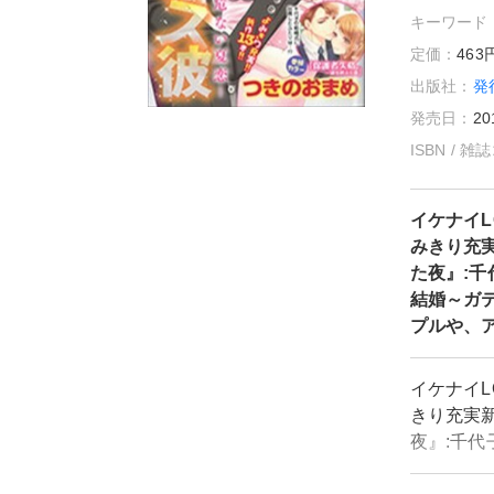
キーワード
定価：
46
出版社：
発
発売日：
20
ISBN / 
イケナイL
みきり充実
た夜』:千
結婚～ガ
プルや、
イケナイL
きり充実新
夜』:千代
婚～ガテ