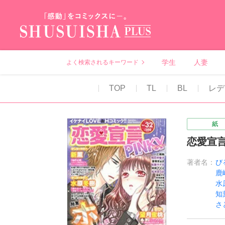
秋水社PLUS（テ
学生
人妻
よく検索されるキーワード
TOP
TL
BL
レデ
紙
恋愛宣言P
著者名：
び
鹿
水
知
さ