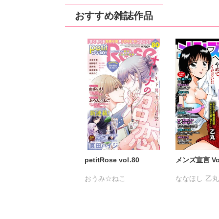
松本ゆうか
水瀬友美
紫賀サヲリ
小
おすすめ雑誌作品
相田早智子
大橋薫
松本ゆうか
水
知葉サナガ
長谷河樹衣
相田早智子
知
風雅ゆゆ
妹尾美穂
妹尾美穂
蜜蜂
蜜蜂アヤ
春時雨よわ
六原ミッカ
春
真汐こず
おかざき瞳
芳乃カオル
伊
petitRose vol.80
メンズ宣言 Vol
おうみ☆ねこ
ななほし
乙
カワノヒロシ
鮎
杉友カヅヒロ
維眞蜜水
黒岬光
粕谷秀夫
岬
佐久間薫
鯖虎クロ
柳生柳
葉月