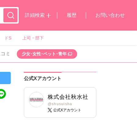
詳細検索
履歴
お問い合わせ
ドS
上司・部下
ムコミ
少女･女性･ペット･青年
公式Xアカウント
株式会社秋水社
@shusuisha
公式Xアカウント