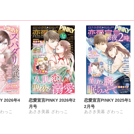
 2026年4
恋愛宣言PINKY 2026年2
恋愛宣言PINKY 2025年1
月号
2月号
わっこ
あさき美暮
ざわっこ
あさき美暮
ざわっこ
ち
まろん
つきたておもち
まろん
つきたておもち
まろん
サイコ
一之瀬絢
彩戸サイコ
一之瀬絢
彩戸サイコ