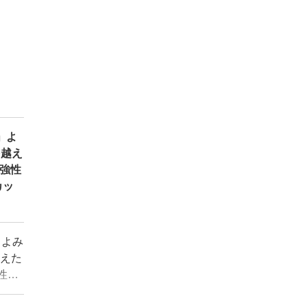
」よ
を越え
『強性
カッ
」よみ
越えた
性結
ップ