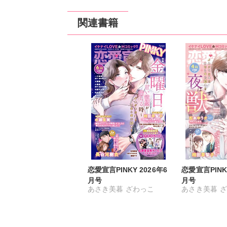
関連書籍
恋愛宣言PINKY 2026年6
恋愛宣言PINKY
月号
月号
あさき美暮
ざわっこ
あさき美暮
ざ
つきたておもち
まろん
つきたておも
一之瀬絢
小鳥晶
一之瀬絢
彩戸