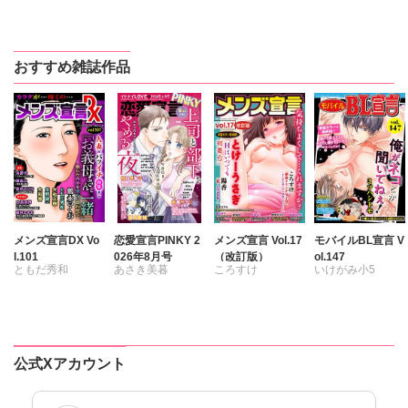
カワノヒロシ
鮎
カワノヒロシ
鮎
カワノヒロシ
カワノヒロシ
鮎
維眞蜜水
黒岬光
維眞蜜水
黒岬光
たかはし志貴
鮎
鮎川いゆ
佐久間薫
佐久間薫
維眞蜜水
黒岬光
維眞蜜水
黒岬光
おすすめ雑誌作品
鯖虎クロ
鯖虎クロ
佐久間薫
佐久間薫
真田ハイジ
真田ハイジ
坂崎未侑
坂崎未侑
相田早智子
桃凪めぐ
鯖虎クロ
鯖虎クロ
桃凪めぐ
日野塔子
相田早智子
相田早智子
日野塔子
北里千寿
桃凪めぐ
桃凪めぐ
由多いり
由多いり
日野塔子
由多いり
ほなみるか
奥原まむ
由多いり
松岡奈奈
メンズ宣言DX Vo
恋愛宣言PINKY 2
メンズ宣言 Vol.17
モバイルBL宣言 V
l.101
026年8月号
（改訂版）
ol.147
ともだ秀和
あさき美暮
ころすけ
いけがみ小5
雅亜公
海野幸
きらた
とけーうさぎ
ミツハシトモ
大島岳詩
大和香
つきたておもち
なめぞう
やゆ
砂
大和正樹
まろん
一之瀬絢
若草カヲル
冬坂ころも
鶴永いくお
彩戸サイコ
相澤みさを
公式Xアカウント
北野健一
紫賀サヲリ
孫陽州
樋口あや
葉月かずお
小鳥晶
岬ゆきひろ
陽香