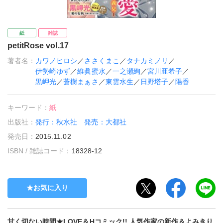
紙
雑誌
petitRose vol.17
著者名：
カワノヒロシ
／
ささくまこ
／
タナカミノリ
／
伊勢崎ゆず
／
維眞蜜水
／
一之瀬絢
／
宮川亜希子
／
黒岬光
／
蒼樹まぁさ
／
東雲水生
／
日野塔子
／
陽香
キーワード：
紙
出版社：
発行：秋水社 発売：大都社
発売日：
2015.11.02
ISBN / 雑誌コード：
18328-12
お気に入り
甘く切ない時間★LOVE＆Hコミック!! 人気作家の新作＆よみきり