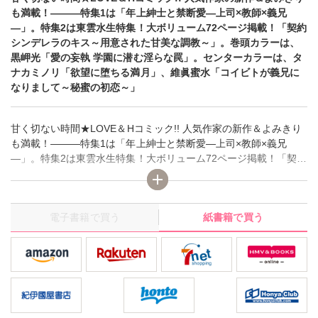
も満載！―――特集1は「年上紳士と禁断愛―上司×教師×義兄
―」。特集2は東雲水生特集！大ボリューム72ページ掲載！「契約
シンデレラのキス～用意された甘美な調教～」。巻頭カラーは、
黒岬光「愛の妄執 学園に潜む淫らな罠」。センターカラーは、タ
ナカミノリ「欲望に堕ちる満月」、維眞蜜水「コイビトが義兄に
なりまして～秘蜜の初恋～」
甘く切ない時間★LOVE＆Hコミック!! 人気作家の新作＆よみきり
も満載！―――特集1は「年上紳士と禁断愛―上司×教師×義兄
―」。特集2は東雲水生特集！大ボリューム72ページ掲載！「契約
シンデレラのキス～用意された甘美な調教～」。巻頭カラーは、
黒岬光「愛の妄執 学園に潜む淫らな罠」。センターカラーは、タ
ナカミノリ「欲望に堕ちる満月」、維眞蜜水「コイビトが義兄に
電子書籍で買う
紙書籍で買う
なりまして～秘蜜の初恋～」