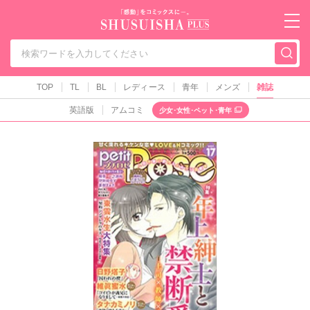
秋水社PLUS（テ
TOP
TL
BL
レディース
青年
メンズ
雑誌
英語版
アムコミ
少女･女性･ペット･青年