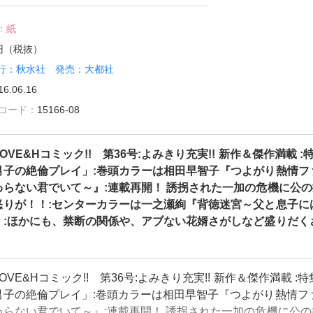
：
紙
3円（税抜）
行：秋水社 発売：大都社
16.06.16
雑誌コード：
15166-08
OVE&Hコミック!! 第36号:よみきり充実!! 新作＆傑作満載 :
男子の絶倫プレイ」:巻頭カラーは相田早智子『つよがり熱情フ
わらない君でいて～』:連載再開！ 誘拐された一加の危機に公の
怒りが！！:センターカラーは一之瀬絢『背徳迷宮～父と息子に
』:ほかにも、禁断の関係や、アブない花婿さがしなど盛りだく
OVE&Hコミック!! 第36号:よみきり充実!! 新作＆傑作満載 :
男子の絶倫プレイ」:巻頭カラーは相田早智子『つよがり熱情フ
わらない君でいて～』:連載再開！ 誘拐された一加の危機に公の