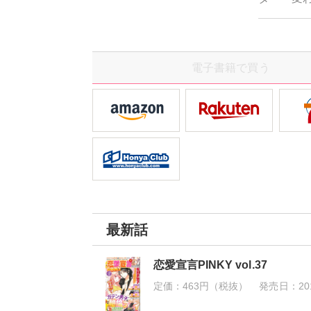
られない
まれて～
電子書籍で買う
最新話
恋愛宣言PINKY vol.37
定価：
463円（税抜）
発売日：
20