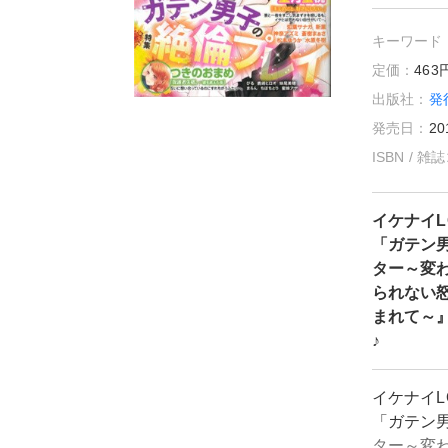
キーワード
定価：
46
出版社：
発
発売日：
20
ISBN / 
イケナイL
「ガテン
ター～変
られない
まれて～
♪
イケナイL
「ガテン
ター～変