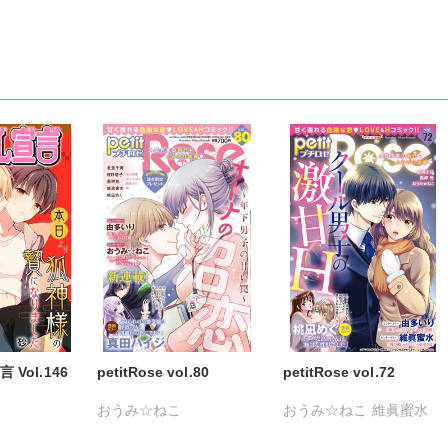
晶
一之瀬絢
彩戸サイコ
一之瀬絢
彩戸サイコ
瀬友美
紫賀サヲリ
小鳥晶
小鳥晶
松本ゆうか
橋薫
松本ゆうか
水瀬友美
水瀬友美
相田早智子
谷河樹衣
相田早智子
知葉サナガ
知葉サナガ
望月蜜桃
美穂
妹尾美穂
蜜蜂アヤ
妹尾美穂
蜜蜂アヤ
雨よわ
六原ミッカ
春時雨よわ
紅ヶ屋
春時雨よわ
ざき瞳
芳乃カオル
伊藤悶
緒形裕美
竹中ゆかり
Vol.146
petitRose vol.80
petitRose vol.72
おうみ☆ねこ
おうみ☆ねこ
維眞蜜水
やゆ
砂
カワノヒロシ
鮎
黒岬光
坂崎未侑