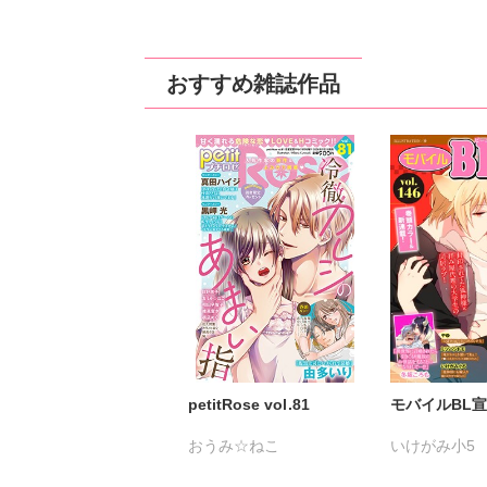
一之瀬絢
彩戸サイコ
一之瀬絢
小鳥
紫賀サヲリ
小鳥晶
松本ゆうか
水
おすすめ雑誌作品
松本ゆうか
水瀬友美
相田早智子
大
相田早智子
知葉サナガ
知葉サナガ
長
望月蜜桃
妹尾美穂
風雅ゆゆ
妹尾
蜜蜂アヤ
ぴみちゃん
蜜蜂アヤ
春時
春時雨よわ
真汐こず
おか
いぬかいゆず
五珠
petitRose vol.81
モバイルBL宣言 
おうみ☆ねこ
いけがみ小5
カワノヒロシ
鮎
ミツハシトモ