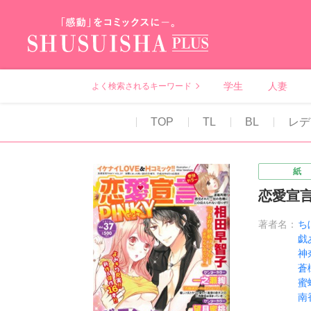
秋水社PLUS（テ
学生
人妻
よく検索されるキーワード
TOP
TL
BL
レデ
紙
恋愛宣言P
著者名：
ち
戯
神
蒼
蜜
南