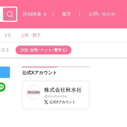
詳細検索
履歴
お問い合わせ
ドS
上司・部下
ムコミ
少女･女性･ペット･青年
公式Xアカウント
株式会社秋水社
@shusuisha
公式Xアカウント