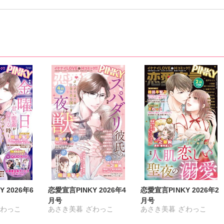
 2026年6
恋愛宣言PINKY 2026年4
恋愛宣言PINKY 2026年2
月号
月号
わっこ
あさき美暮
ざわっこ
あさき美暮
ざわっこ
ち
まろん
つきたておもち
まろん
つきたておもち
まろん