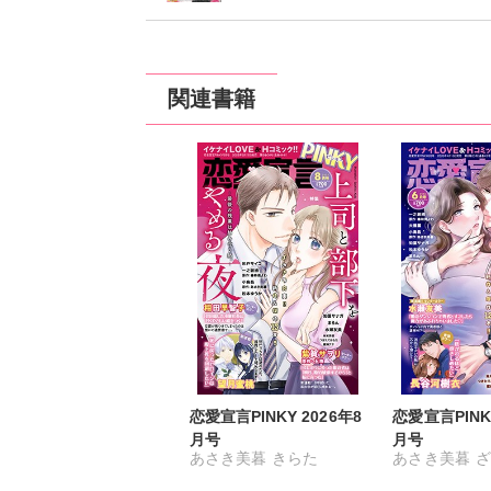
関連書籍
恋愛宣言PINKY 2026年8
恋愛宣言PINKY
月号
月号
あさき美暮
きらた
あさき美暮
ざ
つきたておもち
まろん
つきたておも