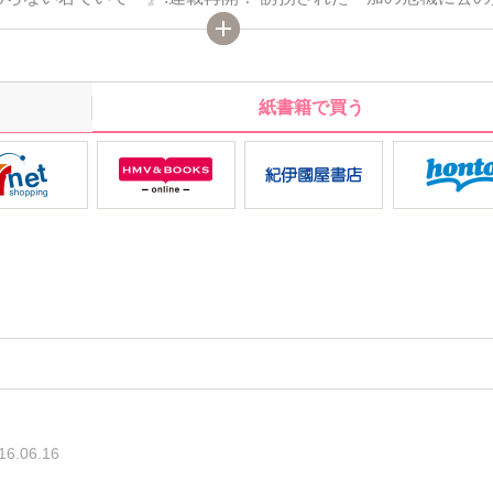
怒りが！！:センターカラーは一之瀬絢『背徳迷宮～父と息子に
』:ほかにも、禁断の関係や、アブない花婿さがしなど盛りだく
紙書籍で買う
16.06.16