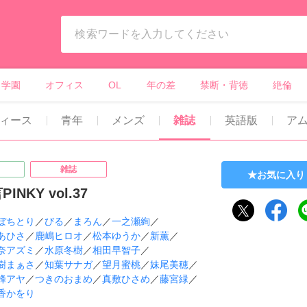
ィーンズラブ・ボーイズラブ等）
学園
オフィス
OL
年の差
禁断・背徳
絶倫
ィース
青年
メンズ
雑誌
英語版
ア
雑誌
お気に入り
INKY vol.37
ぼちとり
／
びる
／
まろん
／
一之瀬絢
／
あひさ
／
鹿嶋ヒロオ
／
松本ゆうか
／
新薫
／
奈アズミ
／
水原冬樹
／
相田早智子
／
樹まぁさ
／
知葉サナガ
／
望月蜜桃
／
妹尾美穂
／
蜂アヤ
／
つきのおまめ
／
真敷ひさめ
／
藤宮緑
／
香かをり