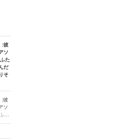
:彼
アソ
、ふた
んだ
りそ
:彼
アソ
ふた
んだ
りそ