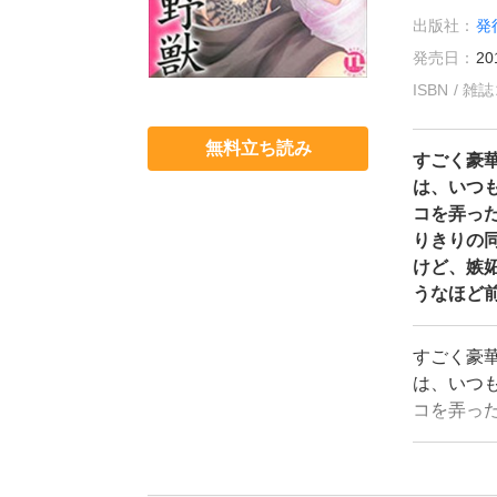
出版社：
発
発売日：
20
ISBN / 
無料立ち読み
すごく豪
は、いつ
コを弄っ
りきりの
けど、嫉
うなほど前
すごく豪
は、いつ
コを弄っ
りきりの
けど、嫉
うなほど前