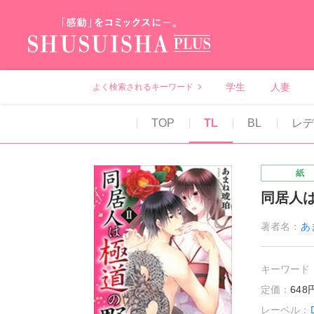
秋水社PLUS（テ
学生
人妻
よく検索されるキーワード
TOP
TL
BL
レデ
紙
同居人は
著者名：
あ
キーワード
定価：
64
レーベル：