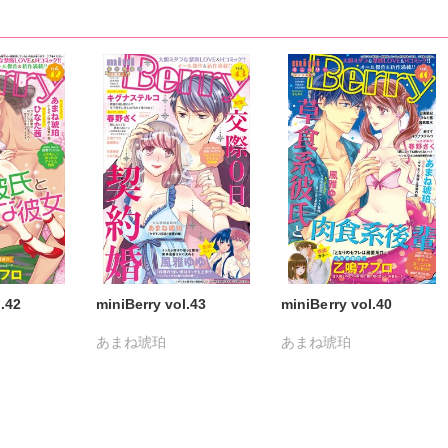
l.42
miniBerry vol.43
miniBerry vol.40
あまね琥珀
あまね琥珀
コ
キグナステルコ
キグナステルコ
蜜水
ひなた茜
維眞蜜水
ひなた茜
維眞蜜水
浦亜紀
乙鳴アフロ
春野さく
乙鳴アフロ
寿すず
日浦亜紀
風雅ゆゆ
春野さく
日浦亜紀