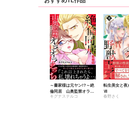
おすすめTL作品
～書家様は元ヤン!?～絶
転生美女と夜
倫同居 山奥監禁オラオ
Ⅶ
キグナステルコ
春野さく
ラえっち【完全版】