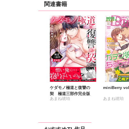
関連書籍
ケダモノ極道と復讐の
miniBerry vo
契 極道三部作完全版
あまね琥珀
あまね琥珀
キグナステル
ひなた茜
維眞
乙鳴アフロ
日
風雅ゆゆ