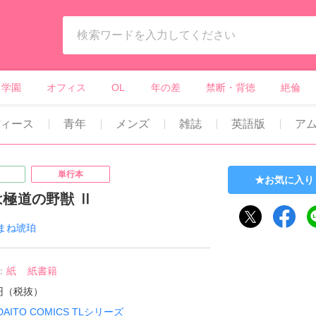
ィーンズラブ・ボーイズラブ等）
学園
オフィス
OL
年の差
禁断・背徳
絶倫
ィース
青年
メンズ
雑誌
英語版
ア
単行本
お気に入り
極道の野獣 Ⅱ
まね琥珀
：
紙
紙書籍
8円（税抜）
DAITO COMICS TLシリーズ