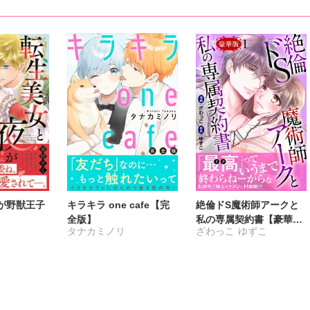
さんかく
風雅ゆゆ
さんかく
が野獣王子
キラキラ one cafe【完
絶倫ドS魔術師アークと
全版】
私の専属契約書【豪華
タナカミノリ
ざわっこ
ゆずこ
版】