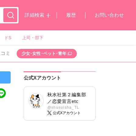
詳細検索
履歴
お問い合わせ
ドS
上司・部下
ムコミ
少女･女性･ペット･青年
公式Xアカウント
秋水社第２編集部
／恋愛宣言etc
@shusuisha_TL
公式Xアカウント