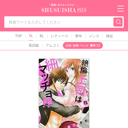
秋水社PLUS（テ
TOP
TL
BL
レディース
青年
メンズ
雑誌
英語版
アムコミ
少女･女性･ペット･青年