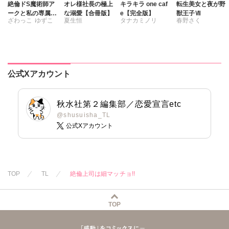
絶倫ドS魔術師ア
オレ様社長の極上
キラキラ one caf
転生美女と夜が野
ークと私の専属契
な溺愛【合冊版】
e【完全版】
獣王子Ⅶ
ざわっこ
ゆずこ
夏生恒
タナカミノリ
春野さく
約書【豪華版】
公式Xアカウント
秋水社第２編集部／恋愛宣言etc
@shusuisha_TL
公式Xアカウント
TOP
TL
絶倫上司は細マッチョ!!
TOP