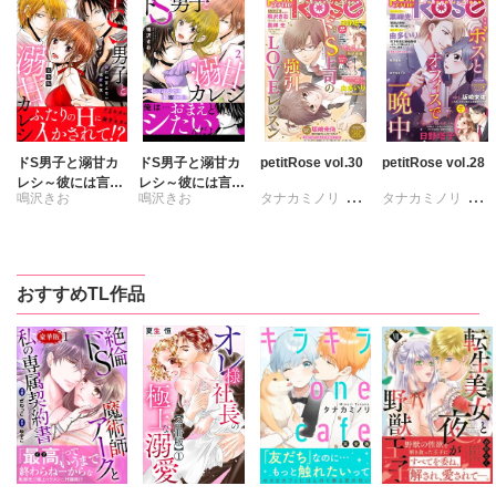
ドS男子と溺甘カ
ドS男子と溺甘カ
petitRose vol.30
petitRose vol.28
レシ～彼には言え
レシ～彼には言え
鳴沢きお
鳴沢きお
タナカミノリ
タナカミノリ
ない秘蜜の夜～
ない秘蜜の夜～
【完全版】1
【電子単行本版】
たまい
黒岬光
維眞蜜水
黒岬光
2
坂崎未侑
坂崎未侑
日野塔子
日野塔子
おすすめTL作品
鳴沢きお
鳴沢きお
由多いり
由多いり