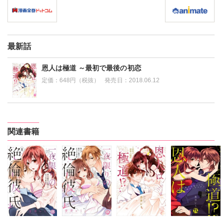
最新話
恩人は極道 ～最初で最後の初恋
定価：
648円（税抜）
発売日：
2018.06.12
関連書籍