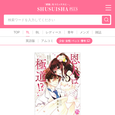
秋水社PLUS（テ
TOP
TL
BL
レディース
青年
メンズ
雑誌
英語版
アムコミ
少女･女性･ペット･青年