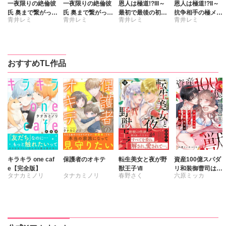
一夜限りの絶倫彼
一夜限りの絶倫彼
恩人は極道!?III～
恩人は極道!?II～
氏 奥まで繋がった
氏 奥まで繋がった
最初で最後の初恋
抗争相手の極メン
青井レミ
青井レミ
青井レミ
青井レミ
相手とオフィスで
相手とオフィスで
【コミックス版】
と一夜のアヤマ
再会!?【コミック
再会!?【コミック
【電子版限定特典
チ!?【コミックス
ス版】【電子版限
ス版】【電子版限
付き】
版】【電子版限定
定特典付き】 2
定特典付き】1
特典付き】
おすすめTL作品
キラキラ one caf
保護者のオキテ
転生美女と夜が野
資産100億スパダ
e【完全版】
獣王子Ⅶ
リ和装御曹司は腹
タナカミノリ
タナカミノリ
春野さく
六原ミッカ
黒い獣～イジワル
な指遣いから感じ
さくら蒼
る圧倒的快感～
【合冊版】