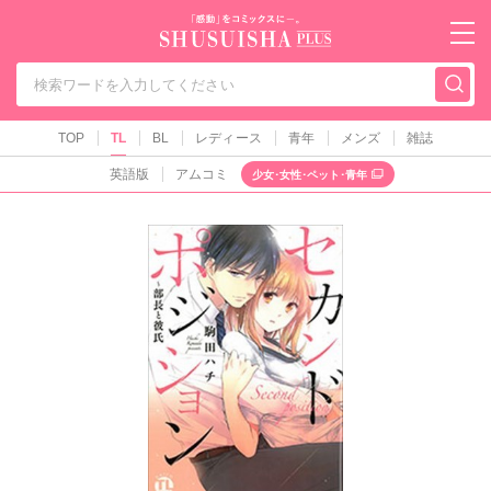
秋水社PLUS（テ
TOP
TL
BL
レディース
青年
メンズ
雑誌
英語版
アムコミ
少女･女性･ペット･青年