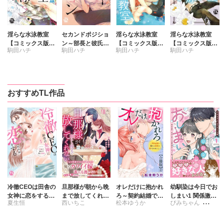
淫らな水泳教室
セカンドポジショ
淫らな水泳教室
淫らな水泳教室
【コミックス版】
ン～部長と彼氏
【コミックス版】
【コミックス版】
駒田ハチ
駒田ハチ
駒田ハチ
駒田ハチ
【電子版限定特典
【コミックス版】
【電子版限定特典
【電子版限定特典
付き】 3
【電子版限定特典
付き】1
付き】 2
付き】
おすすめTL作品
冷徹CEOは田舎の
旦那様が朝から晩
オレだけに抱かれ
幼馴染は今日でお
女神に恋をする～
まで放してくれな
ろ～契約結婚で憧
しまい1 関係激
夏生恒
西いちこ
松本ゆうか
ぴみちゃん
奥まで溶かす深い
いⅧ エッチで甘い
れの教授の妻にな
変。仲良し男子が
熱愛～【単行本
ワケあり婚!?
りました～【合冊
溺愛彼氏になった
さくら蒼