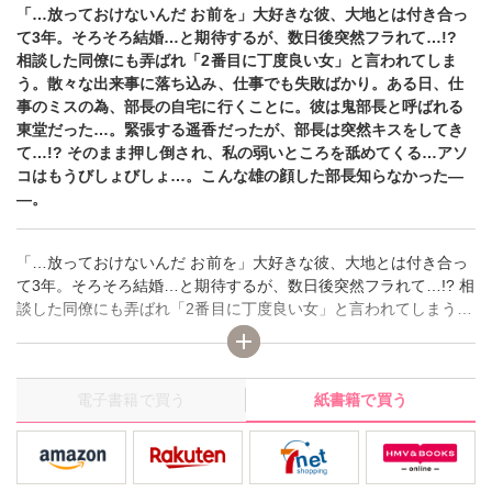
「…放っておけないんだ お前を」大好きな彼、大地とは付き合っ
て3年。そろそろ結婚…と期待するが、数日後突然フラれて…!?
相談した同僚にも弄ばれ「2番目に丁度良い女」と言われてしま
う。散々な出来事に落ち込み、仕事でも失敗ばかり。ある日、仕
事のミスの為、部長の自宅に行くことに。彼は鬼部長と呼ばれる
東堂だった…。緊張する遥香だったが、部長は突然キスをしてき
て…!? そのまま押し倒され、私の弱いところを舐めてくる…アソ
コはもうびしょびしょ…。こんな雄の顔した部長知らなかった―
―。
「…放っておけないんだ お前を」大好きな彼、大地とは付き合っ
て3年。そろそろ結婚…と期待するが、数日後突然フラれて…!? 相
談した同僚にも弄ばれ「2番目に丁度良い女」と言われてしまう。
散々な出来事に落ち込み、仕事でも失敗ばかり。ある日、仕事の
ミスの為、部長の自宅に行くことに。彼は鬼部長と呼ばれる東堂
だった…。緊張する遥香だったが、部長は突然キスをしてき
電子書籍で買う
紙書籍で買う
て…!? そのまま押し倒され、私の弱いところを舐めてくる…アソ
コはもうびしょびしょ…。こんな雄の顔した部長知らなかった―
―。